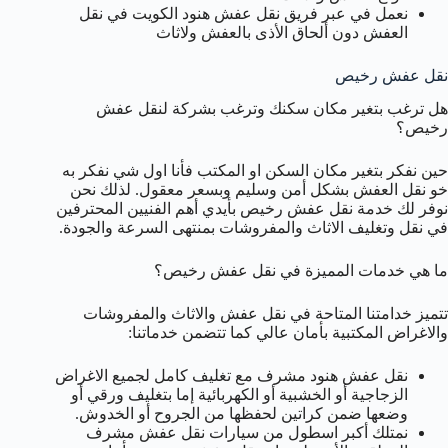
نعمل في عبر فريق نقل عفش هنود الكويت في نقل
العفش دون ألحاق الأذى بالعفش ولاثاث
نقل عفش رخيص
هل ترغب بتغير مكان سكنك وترغب بشركة لنقل عفش
رخيص؟
حين نفكر بتغير مكان السكن او المكتب فأنا اول شي نفكر به
خو نقل العفش بشكل أمن وسليم وبسعر معقول. لذلك نحن
نوفر لك خدمة نقل عفش رخيص بأيدي أهم الفنيين المحترفين
في نقل وتغليف الاثاث والمفروشات بمنتهى السرعة والجودة.
ما هي خدمات المميزة في نقل عفش رخيص؟
تتميز خدامتنا المتاحة في نقل عفش والاثاث والمفروشات
والاغراض المكتبية بأمان عالي كما تتضمن خدماتنا:
نقل عفش هنود مشرف مع تغليف كامل لجميع الاغراض
الزجاجية أو الخشبية أو الكهربائية إما بتغليف ورقي أو
وضعها ضمن كراتين لحفظها من الجروح أو الخدوش.
نمتلك أكبر اسطول من سيارات نقل عفش مشرف