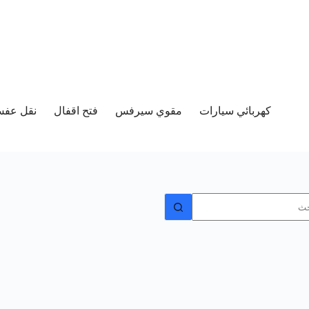
كهربائي سيارات
مقوي سيرفس
فتح اقفال
نقل عفش 