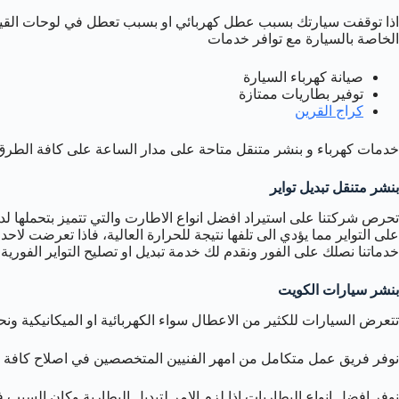
اذا توقفت سيارتك بسبب عطل كهربائي او بسبب تعطل في لوحات القيادة 
الخاصة بالسيارة مع توافر خدمات
صيانة كهرباء السيارة
توفير بطاريات ممتازة
كراج القرين
خدمات كهرباء و بنشر متنقل متاحة على مدار الساعة على كافة الطرق
بنشر متنقل تبديل تواير
تحرص شركتنا على استيراد افضل انواع الاطارت والتي تتميز بتحملها ل
على التواير مما يؤدي الى تلفها نتيجة للحرارة العالية، فاذا تعرضت لاح
خدماتنا نصلك على الفور ونقدم لك خدمة تبديل او تصليح التواير الفوري
بنشر سيارات الكويت
تتعرض السيارات للكثير من الاعطال سواء الكهربائية او الميكانيكية
نوفر فريق عمل متكامل من امهر الفنيين المتخصصين في اصلاح كافة اعط
نوفر افضل انواع البطاريات اذا لزم الامر لتبديل البطارية وكان السبب