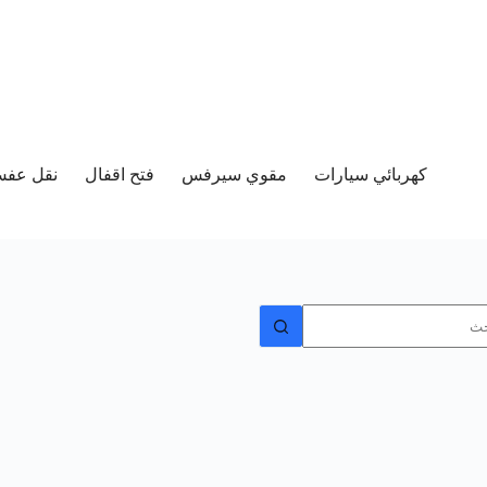
كهربائي سيارات
مقوي سيرفس
فتح اقفال
نقل عفش 