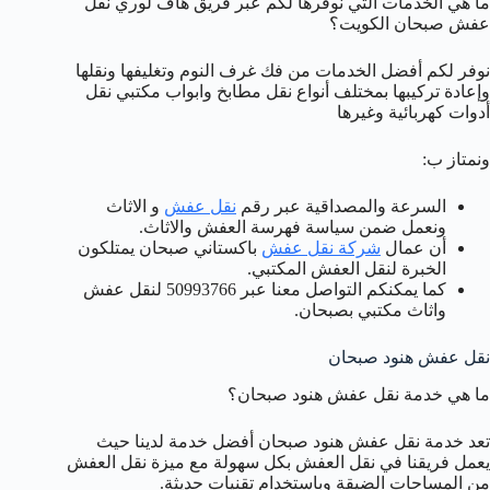
ما هي الخدمات التي نوفرها لكم عبر فريق هاف لوري نقل
عفش صبحان الكويت؟
نوفر لكم أفضل الخدمات من فك غرف النوم وتغليفها ونقلها
وإعادة تركيبها بمختلف أنواع نقل مطابخ وابواب مكتبي نقل
أدوات كهربائية وغيرها
ونمتاز ب:
السرعة والمصداقية عبر رقم
نقل عفش
و الاثاث
ونعمل ضمن سياسة فهرسة العفش والاثاث.
أن عمال
شركة نقل عفش
باكستاني صبحان يمتلكون
الخبرة لنقل العفش المكتبي.
كما يمكنكم التواصل معنا عبر 50993766 لنقل عفش
واثاث مكتبي بصبحان.
نقل عفش هنود صبحان
ما هي خدمة نقل عفش هنود صبحان؟
تعد خدمة نقل عفش هنود صبحان أفضل خدمة لدينا حيث
يعمل فريقنا في نقل العفش بكل سهولة مع ميزة نقل العفش
من المساحات الضيقة وباستخدام تقنيات حديثة.