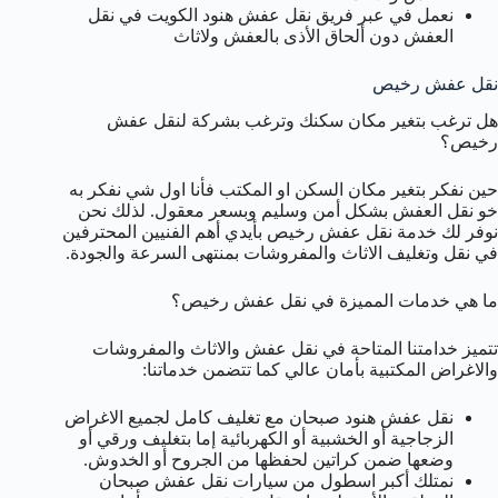
نعمل في عبر فريق نقل عفش هنود الكويت في نقل
العفش دون ألحاق الأذى بالعفش ولاثاث
نقل عفش رخيص
هل ترغب بتغير مكان سكنك وترغب بشركة لنقل عفش
رخيص؟
حين نفكر بتغير مكان السكن او المكتب فأنا اول شي نفكر به
خو نقل العفش بشكل أمن وسليم وبسعر معقول. لذلك نحن
نوفر لك خدمة نقل عفش رخيص بأيدي أهم الفنيين المحترفين
في نقل وتغليف الاثاث والمفروشات بمنتهى السرعة والجودة.
ما هي خدمات المميزة في نقل عفش رخيص؟
تتميز خدامتنا المتاحة في نقل عفش والاثاث والمفروشات
والاغراض المكتبية بأمان عالي كما تتضمن خدماتنا:
نقل عفش هنود صبحان مع تغليف كامل لجميع الاغراض
الزجاجية أو الخشبية أو الكهربائية إما بتغليف ورقي أو
وضعها ضمن كراتين لحفظها من الجروح أو الخدوش.
نمتلك أكبر اسطول من سيارات نقل عفش صبحان