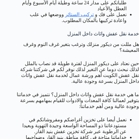
طلباتكم على مدار 24 ساعة وطيلة أيام الأسبوع وأيام
العطل والأعياد
نعمل على فك و
تركيب الستائر
ووضعها في علب
واعادة تركيبها بالمكان المطلوب.
خدمة نقل عفش واثاث داخل المنزل
هل مللت من ديكور منزلك وترغب بتغير غرف النوم وغرف
المعيشة؟
حين نعتاد على ديكور المنزل لفترة طويلة قد نصاب بالملل
لذلك نبحث دوما عن التغير لذلك نوفر لكم في شركتنا شركة
نقل عفش الكويت أهم ورشة عمال لخدمة نقل عفش واثاث
داخل المنزل بسرعة وجودة عالية.
ما هي خدمة نقل عفش واثاث داخل المنزل؟ نتميز في خدماتنا
بتوفير لعمالنا كافة المعدات والادوات للقيام بمهامهم بسرعة
وجودة عالية ومن أهم خدماتنا:
نعمل أيضا على تخزين أغراضكم ومفروشاتكم في
مستودعاتنا ذو المساحة الواسعة وجيدة التهوية وبعيدا
عن الرطوبة عبر شركة تخزين عفش بنيد القار.
خداماتنا متاحة في كافة مناطق بنيد القار وضواحيها