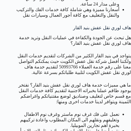
وعلى مدار 24 ساعة.
أسعارنا مميزة وهي شاملة كافة خدمات الفك والتركيب
والنقل والتغليف مع كافة أجور العمال وسيارات نقل
هاف لوري نقل عفش بنيد القار
هل تبحث عن الجودة والكفاءة في عمليات النقل وتريد خدمة
هاف لوري نقل عفش بنيد القار؟
يتواجد في بنيد القار الكثير من الشركات لتقديم خدمات النقل
ولكننا أفضل شركة نقل عفش الكويت حيث يمكنكم التواصل
معنا على رقم خدمة العملاء 50993766 لتقديم خدمة هاف
لوري نقل عفش الكويت لتلبية طلباتكم بسرعة عالية.
ما هي مميزات خدمة هاف لوري نقل عفش بنيد القار؟ نفتخر
بوجود طاقم عملنا بخبراته الاجنبية لتقديم كافة خدمات النقل
مع قسم خاص لتغليف وصناديق لوضع مقتنياتكم واغراضكم
الثمينة ويتوافر لدينا خدمات اخرى ومنها:
نعمل على فك غرف نوم ماستر وغرف نوم الاطفال
وتغليفهم ونقلهم الى المكان المطلوب واعادة تركيبهم
بخبرة أهم نجارين الموبيليا.
نقوم أيضا على نقل الادوات الكهربائية مثل الغسالات أو