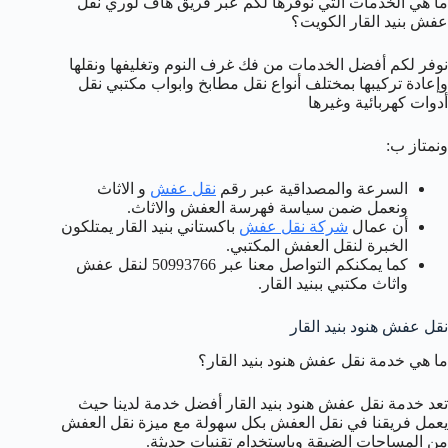
ما هي الخدمات التي نوفرها لكم عبر فريق هاف لوري نقل
عفش بنيد القار الكويت؟
نوفر لكم أفضل الخدمات من فك غرف النوم وتغليفها ونقلها
وإعادة تركيبها بمختلف أنواع نقل مطابخ وابواب مكتبي نقل
أدوات كهربائية وغيرها
ونمتاز ب:
السرعة والمصداقية عبر رقم
نقل عفش
و الاثاث
ونعمل ضمن سياسة فهرسة العفش والاثاث.
أن عمال
شركة نقل عفش
باكستاني بنيد القار يمتلكون
الخبرة لنقل العفش المكتبي.
كما يمكنكم التواصل معنا عبر 50993766 لنقل عفش
واثاث مكتبي ببنيد القار.
نقل عفش هنود بنيد القار
ما هي خدمة نقل عفش هنود بنيد القار؟
تعد خدمة نقل عفش هنود بنيد القار أفضل خدمة لدينا حيث
يعمل فريقنا في نقل العفش بكل سهولة مع ميزة نقل العفش
من المساحات الضيقة وباستخدام تقنيات حديثة.