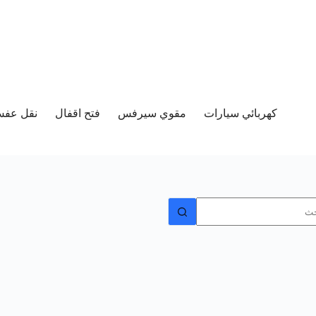
كهربائي سيارات
مقوي سيرفس
فتح اقفال
نقل عفش 