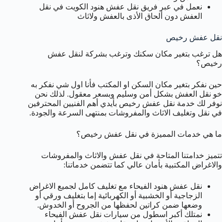
نعمل في عبر فريق نقل عفش هنود الكويت في نقل
العفش دون ألحاق الأذى بالعفش ولاثاث
نقل عفش رخيص
هل ترغب بتغير مكان سكنك وترغب بشركة لنقل عفش
رخيص؟
حين نفكر بتغير مكان السكن او المكتب فأنا اول شي نفكر به
خو نقل العفش بشكل أمن وسليم وبسعر معقول. لذلك نحن
نوفر لك خدمة نقل عفش رخيص بأيدي أهم الفنيين المحترفين
في نقل وتغليف الاثاث والمفروشات بمنتهى السرعة والجودة.
ما هي خدمات المميزة في نقل عفش رخيص؟
تتميز خدامتنا المتاحة في نقل عفش والاثاث والمفروشات
والاغراض المكتبية بأمان عالي كما تتضمن خدماتنا:
نقل عفش هنود الفيحاء مع تغليف كامل لجميع الاغراض
الزجاجية أو الخشبية أو الكهربائية إما بتغليف ورقي أو
وضعها ضمن كراتين لحفظها من الجروح أو الخدوش.
نمتلك أكبر اسطول من سيارات نقل عفش الفيحاء