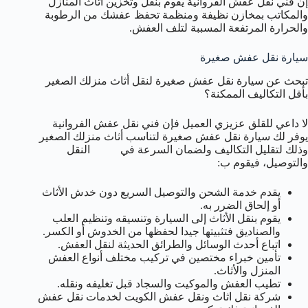
إن فني نقل عفش الفروانية يقوم بنقل وتخزين أثاث المنازل
والمكاتب بمخازن نظيفة ومنظمة تحفظ عفشك من الرطوبة
والحرارة المرتفعة المسببة لتلف العفش.
سيارة نقل عفش صغيرة
تبحث عن سيارة نقل عفش صغيرة لنقل أثاث منزلك الصغير
بأقل التكاليف الممكنة؟
لا داعي للقلق عزيزي العميل فإن فني نقل عفش الفروانية
يوفر لك سيارة نقل عفش صغيرة لتناسب أثاث منزلك الصغير
وذلك لتقليل التكاليف ولضمان السرعة في النقل
والتوصيل، فيقوم ب:
يقدم خدمة الشحن والتوصيل السريع دون خدش الأثاث
أو إلحاق الضرر به.
يقوم بنقل الأثاث إلى السيارة وتنسيقه وتنظيم العلب
والصناديق فتثبيتها جيدا لحفظها من الخدوش أو الكسر.
اتباع أحدث الوسائل والطرائق الحديثة لنقل العفش.
تأمين خبراء مختصين في تركيب مختلف أنواع العفش
المنزل والأثاث.
تطيب العفش والموكيت والسجاد قبل تغليفه ونقله.
شركة نقل اثاث ونقل عفش الكويت لخدمات نقل عفش