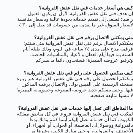
كيف هي أسعار خدمات فني نقل عفش الفروانية؟
إن هدف فني نقل عفش الفروانية الأول أن يكون العميل
راضيا؛ فسعى إلى تقديم خدماته بجودة عالية وبأسعار منافسة
لأسعار السوق، غير ما يقدمه من حسومات قد تصل إلى ٣٠ ٪.
متى يمكنني الاتصال برقم فني نقل عفش الفروانية؟
يمكنكم الاتصال برقم فني نقل عفش الفروانية متى شئتم؛
فرقمه متاح على مدى ٢٤ ساعة في اليوم، وذلك طيلة أيام
السنة بما فيها أيام العطل والأعياد والمناسبات الخاصة،
وترقبوا عروضه المميزة؛ فستجدون دائما ما يسركم.
كيف يمكنني الحصول على رقم فني نقل عفش الفروانية؟
يمكنكم الحصول على رقم فني نقل عفش الفروانية عبر زيارة
صفحته الرسمية على الفيس بوك، والاتصال برقمه المذكور
فيها، وحتى يصلكم جديد عروضه المتنوعة وحسوماته المميزة؛
لا تنسوا متابعة صفحته.
ما المناطق التي تصل إليها خدمات فني نقل عفش الفروانية؟
لمكتب فني نقل عفش الفروانية فروعا في كل مناطق مملكة
الكويت، كما أن خدماته تصل إليكم أينما كنتم وذلك بدءا
بالفروانية ووصولا إلى العاصمة، أو الحولي، أو الجهراء، أو
الأحمدي، أو الفروانية، أو حتى مبارك الكبير، وغيرها من