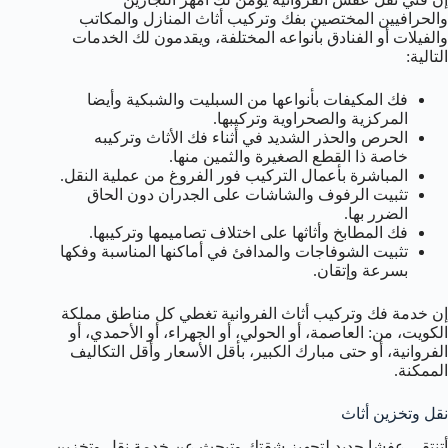
والحرافيين المختصين بفك وتركيب أثاث المنازل والمكاتب
والفيلات أو الفنادق بأنواعه المختلفة، ويقدمون لك الخدمات
التالية:
فك المكيفات بأنواعها من السبليت والشبكية وأيضا
المركزية والصحراوية وتركيبها.
الحرص والحذر الشديد في أثناء فك الأثاث وتركيبه
خاصة ذا القطع الصغيرة والثمين منها.
المباشرة بأعمال التركيب فور الفروغ من عملية النقل.
تثبيت الرفوف والشاشات على الجدران دون الحاق
الضرر بها.
فك المطابخ وأثاثها على اختلاف تصاميمها وتركيبها.
تثبيت الشوفاجات والمدافئ في أماكنها المناسبة وفكها
بسرعة وإتقان.
إن خدمة فك وتركيب أثاث الفروانية تغطي كل مناطق مملكة
الكويت، من: العاصمة، أو الحولي، أو الجهراء، أو الأحمدي، أو
الفروانية، أو حتى مبارك الكبير، بأقل الأسعار وأقل التكاليف
الممكنة.
نقل وتخزين أثاث
أتنتقي عفشا جديد لتجهيز شقتك وتبحث عن خدمة نقل وتخزين