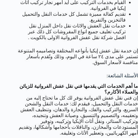
القيام بخدمات التركيب على أيد أمهر نجار تركيب أثاث
إيكيا في الفروانية.
تقديم كفالة مميزة تشمل كل خدمات النقل والتحميل
فالتخزين والتفريغ.
خدمات نقل العفش والاثاث نقل داخل المنزل نقل
تركيب تغليف جميع انواع المفروشات كل ذلك عبر
افضل شركة نقل عفش الفروانية الاولى بالكويت .
إن خدمة نقل عفش إيكيا بأنواعه المختلفة وتصاميمه المتنوعة
تستمر على مدى ٢٤ ساعة في اليوم، وذلك وتُقدم بأسعار
منافسة لأسعار السوق.
الأسئلة الشائعة:
ما أهم الخدمات التي يقدمها فني نقل عفش الفروانية للزبائن
والعملاء الأكارم؟
إن فني نقل عفش الفروانية يوفر لك كل ما تحتاج إليه من
خدمات النقل والتحميل، فيقدم لك: خدمات النقل والشحن
السريع، والتركيب والفك، والنجارة والدهان، وتنظيف العفش
وتعقيمه، والتصميم والتنسيق، وصيانة العفش وتنجيده،
وتركيب الستائر، ونقل أثاث الإيكيا وتركيبه، وتوفير
المستودعات والمخازن، والناقلات بأحجامها وأشكالها، وتقديم
أمهر الكهربائيين، وتعطير الأثاث وتغليفه.