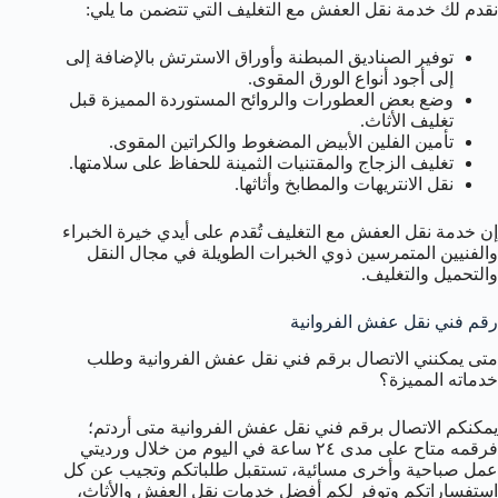
نقدم لك خدمة نقل العفش مع التغليف التي تتضمن ما يلي:
توفير الصناديق المبطنة وأوراق الاسترتش بالإضافة إلى
إلى أجود أنواع الورق المقوى.
وضع بعض العطورات والروائح المستوردة المميزة قبل
تغليف الأثاث.
تأمين الفلين الأبيض المضغوط والكراتين المقوى.
تغليف الزجاج والمقتنيات الثمينة للحفاظ على سلامتها.
نقل الانتريهات والمطابخ وأثاثها.
إن خدمة نقل العفش مع التغليف تُقدم على أيدي خيرة الخبراء
والفنيين المتمرسين ذوي الخبرات الطويلة في مجال النقل
والتحميل والتغليف.
رقم فني نقل عفش الفروانية
متى يمكنني الاتصال برقم فني نقل عفش الفروانية وطلب
خدماته المميزة؟
يمكنكم الاتصال برقم فني نقل عفش الفروانية متى أردتم؛
فرقمه متاح على مدى ٢٤ ساعة في اليوم من خلال ورديتي
عمل صباحية وأخرى مسائية، تستقبل طلباتكم وتجيب عن كل
استفساراتكم وتوفر لكم أفضل خدمات نقل العفش والأثاث،