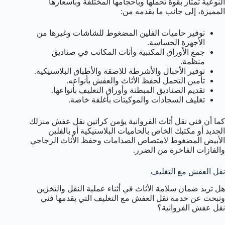
النوعية تمتاز بقوة تحملها وبأحجامها المختلفة وبأسعارها
المميزة، إلى جانب ما يقدمه من:
توفير حاميات الفلين المضغوط للشاشات وغيرها من
الأجهزة الحساسة.
جمع الأوراق المكتبية وأثاث المكاتب في صناديق
منظمة.
توفير الأحبال والأشرطة للاصقة والأطباق البلاستيكية.
تأمين التحمل لحفظ الأثاث والعفش بأنواعه.
تقديم الصناديق المبطنة وأوراق التغليف بأنواعها.
تغليف السجادات والموكيتات بأغلفة خاصة.
كما أن فني نقل أثاث الفروانية يؤمن كراتين نقل عفش منزلك
الجديد أو مكتبك الخاص بالحاميات البلاستيكية أو بالفلين
الأبيض المضغوط لامتصاص الصدامات وحفظ الأثاث الزجاجي
والفازات الفاخرة من الضرر.
نقل العفش مع التغليف
هل تريد ضمان سلامة الأثاث في أثناء عملية النقل والتخزين
وتبحث عن خدمة نقل العفش مع التغليف التي يقدمها فني
نقل عفش الفروانية؟