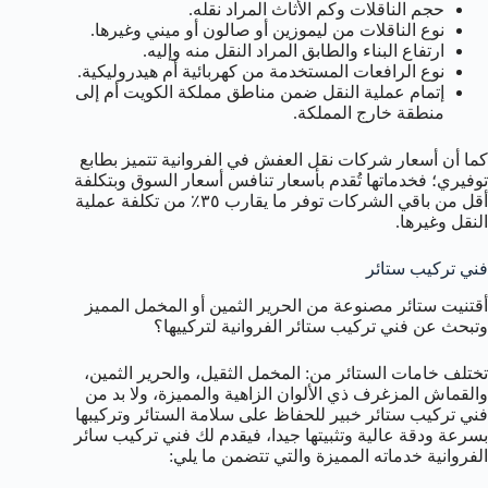
حجم الناقلات وكم الأثاث المراد نقله.
نوع الناقلات من ليموزين أو صالون أو ميني وغيرها.
ارتفاع البناء والطابق المراد النقل منه وإليه.
نوع الرافعات المستخدمة من كهربائية أم هيدروليكية.
إتمام عملية النقل ضمن مناطق مملكة الكويت أم إلى
منطقة خارج المملكة.
كما أن أسعار شركات نقل العفش في الفروانية تتميز بطابع
توفيري؛ فخدماتها تُقدم بأسعار تنافس أسعار السوق وبتكلفة
أقل من باقي الشركات توفر ما يقارب ٣٥٪ من تكلفة عملية
النقل وغيرها.
فني تركيب ستائر
أقتنيت ستائر مصنوعة من الحرير الثمين أو المخمل المميز
وتبحث عن فني تركيب ستائر الفروانية لتركييها؟
تختلف خامات الستائر من: المخمل الثقيل، والحرير الثمين،
والقماش المزغرف ذي الألوان الزاهية والمميزة، ولا بد من
فني تركيب ستائر خبير للحفاظ على سلامة الستائر وتركيبها
بسرعة ودقة عالية وتثبيتها جيدا، فيقدم لك فني تركيب سائر
الفروانية خدماته المميزة والتي تتضمن ما يلي: