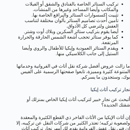
تركيب الستائر الخاصة بالفنادق والشقق أو الفيلات
والمكاتب وأيضا المساجد وغيرها من المنشآت.
تثبيت إكسسوارات الستائر والبراقع الخاصة بها.
تأمين أحدث تصاميم الستائر بألوان مختلفة لتناسب
العفش ولترضي كل الأذواق.
أيضا يقوم بتركيب ستائر السكرين وبلاك أوت وشتر.
كما يوفر ستائر تحجب أشعة الشمس الحارقة والحرارة
المرتفعة.
ويقدم الستائر العمودية وإيكيا للأطفال والروي وأيضا
الستيل إلى جانب الكلاسيكي منها.
ما زالت عروض أفضل شركة نقل أثاث في الفروانية وخدماتها
المتنوعة كثيرة ومميزة، تابعوا صفحتها الرسمية على الفيس
بوك، وستجدون ما يسركم.
نجار تركيب أثاث إيكيا
أتبحث عن نجار خبير لتركيب أثاث إيكيا الخاص بمنزلك أو
شقتك الجديدة؟
إن أثاث الإيكيا من الأثاث الفاخر ذي القطع الكثيرة والمعقدة
ولصعوبة تركيبه؛ تعتذر الكثير من شركات النقل عن تركيبه، إلا
إن فني نقل عفش الفروانية يقدم لك أمهر نجار تركيب أثاث