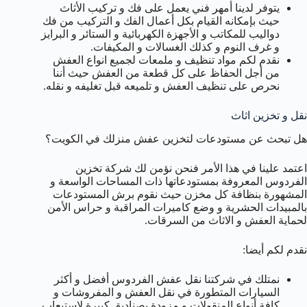
يتوفر لدينا أمهر فني يعمل على فك و تركيب الأثاث
حيث بإمكانه القيام بكل أعمال الفك و التركيب من فك
دواليب للمكاتب و الأجهزة الكهربائية و الستائر و البرايز
و غرف النوم و كذلك الغسالات و المكيفات.
نقدم لكم مواد تنظيف و ملمعات لجميع انواع العفش
من أجل الحفاظ على كل قطعة من العفش حيث أننا
نحرص على تنظيف العفش و تلميعه قبل تغليفه و نقله.
نقل و تخزين اثاث
هل تبحث عن مستودعات لتخزين عفش منزلك في الكويت؟
اعتمد علينا في هذا الأمر فنحن نؤمن لك شركة تخزين
الفردوس المعروفة بمستودعاتها ذات المساحات الواسعة و
المشهورة بنظافة كل مخزن حيث نقوم برش المستودعات
بالمبيدات الحشرية و وضع كاميرات المراقبة و حراس الأمن
لحماية العفش و الاثاث من السرقات.
نقدم لكم أيضا:
نمتلك في شركتنا نقل عفش الفردوس أفضل و أكثر
السيارات المتطورة في نقل العفش و المفروشات و
كافة أنواع المنقولات و مزودة بصناديق كبيرة لاستيعاب