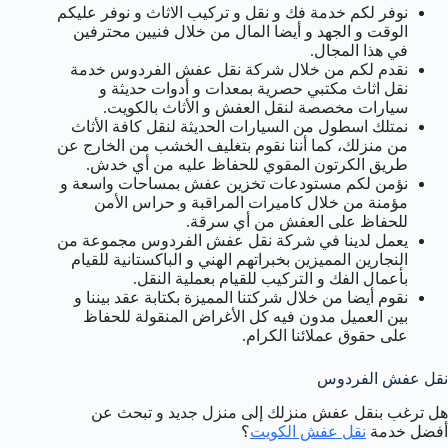
نوفر لكم خدمة فك و نقل و تركيب الاثاث و نوفر عليكم
الوقت و الجهد و أيضا المال من خلال فنيين محترفين
في هذا المجال.
نقدم لكم من خلال شركة نقل عفش الفردوس خدمة
نقل اثاث مكتبي حصرية بمعدات و أدوات حديثة و
سيارات مخصصة لنقل العفش و الأثاث بالكويت.
نمتلك اسطول من السيارات الحديثة لنقل كافة الأثاث
من منزلك، كما أننا نقوم بتغليف الخشب من الخارج عن
طريق الكرتون المقوي للحفاظ عليه من أي خدش.
نؤمن لكم مستودعات تخزين عفش بمساحات واسعة و
مؤمنة من خلال كاميرات المراقبة و حراس الأمن
للحفاظ على العفش من أي سرقة.
يعمل لدينا في شركة نقل عفش الفردوس مجموعة من
النجارين المميزين بخبراتهم الهني و الباكستانية للقيام
بأعمال الفك و التركيب للقيام بعملية النقل.
نقوم أيضا من خلال شركتنا المميزة بكتابة عقد بيننا و
بين العميل مدون فيه كل الأغراض المنقولة للحفاظ
على حقوق عملائنا الكرام.
نقل عفش الفردوس
هل ترغب بنقل عفش منزلك إلى منزل جديد و تبحث عن
أفضل خدمة
نقل عفش الكويت
؟