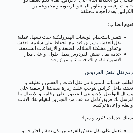
قياسي مع الحفاظ التام على الأغراض، نقدم لكم تغليف ذو
خامات رفيعة و مقاوم للماء و الرطوبة و مجموعة من
الكراتين بعدة احجام مختلفة.
نقوم أيضا ب:
نتميز باستخدام الونشات الهدروليكية حيث تسهل عملية
نقل العفش بأسرع وقت مع الحفاظ على سلامة العفش
و تجاوز مشكلة السلالم الضيقة و الارتفاعات الشاهقة.
خدمة نقل عفش الفردوس تعمل طوال و على مدار
الاسبوع لنقدم لك خدماتنا بأسرع وقت.
رقم نقل عفش الفردوس
لطلب خدماتنا المميزة في نقل الاثاث و العفش و تغليفه و
تعبئته داخل كراتين يتوجب عليك زيارة صفحتنا الرسمية على
وسائل التواصل الاجتماعي للحصول على ارقامنا و الاتصال بنا
لنرسل لك فريق كامل مع عدد من النجارين للقيام بفك الاثاث
و نقله و إعادة تركيبه.
نمتلك خدمات كثيرة و منها:
نعمل على نقل عفش الفردوس بكل دقة و احتراف و