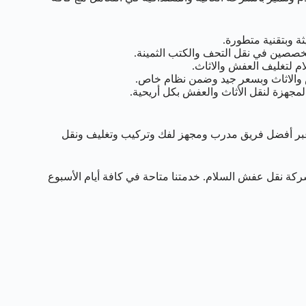
ة وبتقنية متطورة.
صصين في نقل التحف والكتب الثمينة.
م لتغليف العفش والاثاث.
 والاثاث وبسعر جيد وضمن نظام خاص.
هزة لنقل الأثاث والعفش بكل أريحية.
ر أفضل فريق مدرب ومجهز لفك وتركيب وتغليف ونقل
يمكن التواصل معنا عبر الرقم 50993766 الخاص بشركة نقل عفش السلام. خدمتنا متاحة في كافة أيام الأسبوع