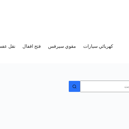
كهربائي سيارات
مقوي سيرفس
فتح اقفال
نقل عفش 