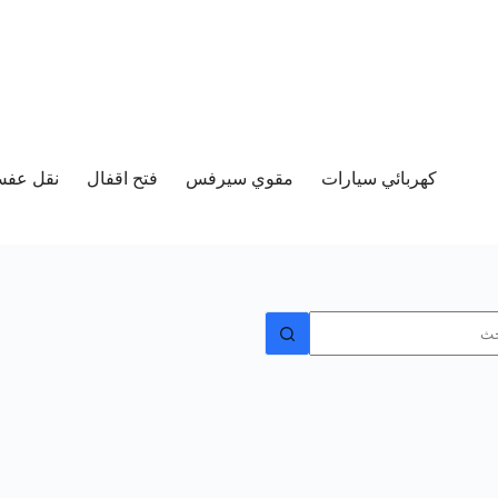
كهربائي سيارات
مقوي سيرفس
فتح اقفال
نقل عفش 