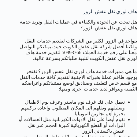
هاف لوري نقل عفش الزور
هل تبحث عن الجودة والكفاءة في عمليات النقل وتريد خدمة
هاف لوري نقل عفش الزور؟
يتواجد في الزور الكثير من الشركات لتقديم خدمات النقل
ولكننا أفضل شركة نقل عفش الكويت حيث يمكنكم التواصل
معنا على رقم خدمة العملاء 50993766 لتقديم خدمة هاف
لوري نقل عفش الكويت لتلبية طلباتكم بسرعة عالية.
ما هي مميزات خدمة هاف لوري نقل عفش الزور؟ نفتخر
بوجود طاقم عملنا بخبراته الاجنبية لتقديم كافة خدمات النقل
مع قسم خاص لتغليف وصناديق لوضع مقتنياتكم واغراضكم
الثمينة ويتوافر لدينا خدمات اخرى ومنها:
نعمل على فك غرف نوم ماستر وغرف نوم الاطفال
وتغليفهم ونقلهم الى المكان المطلوب واعادة تركيبهم
بخبرة أهم نجارين الموبيليا.
نقوم أيضا على نقل الادوات الكهربائية مثل الغسالات أو
البرادات أو القطع الكهربائية كبيرة الحجم عبر نقل
عفش باكستاني الزور.
نوفر أيضا خدمة نقل عفش واثاث داخل المنزل مع تغير