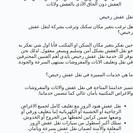
العفش دون ألحاق الأذى بالعفش ولاثاث
نقل عفش رخيص
هل ترغب بتغير مكان سكنك وترغب بشركة لنقل عفش
رخيص؟
حين نفكر بتغير مكان السكن او المكتب فأنا اول شي نفكر به
خو نقل العفش بشكل أمن وسليم وبسعر معقول. لذلك نحن
نوفر لك خدمة نقل عفش رخيص بأيدي أهم الفنيين المحترفين
في نقل وتغليف الاثاث والمفروشات بمنتهى السرعة والجودة.
ما هي خدمات المميزة في نقل عفش رخيص؟
تتميز خدامتنا المتاحة في نقل عفش والاثاث والمفروشات
والاغراض المكتبية بأمان عالي كما تتضمن خدماتنا:
نقل عفش هنود الزور مع تغليف كامل لجميع الاغراض
الزجاجية أو الخشبية أو الكهربائية إما بتغليف ورقي أو
وضعها ضمن كراتين لحفظها من الجروح أو الخدوش.
نمتلك أكبر اسطول من سيارات نقل عفش الزور
المغلقة والأمنة لضمان نقل عفش بسرعة وبأمان.