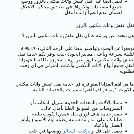
نعمل أيضا على نقل عفش واثاث مكتبي بالزور ووضع
جميع المستندات والاوراق في صناديق محكمة الاغلاق
لضمان عدم الضياع اثناء النقل.
نقل عفش واثاث مكتبي بالزور
هل تبحث عن ورشة عمال نقل عفش واثاث مكتبي بالزور؟
توقفوا عن البحث وتواصلوا معنا على الرقم التالي 50993766
لتلبية بسرعة وبأعلى معايير الجودة حيث نوفر لكم خدمة نقل
عفش واثاث مكتبي بالزور عبر ورشة مجهزة بكافة التجهيزات
لنقل جميع أنواع الاثاث المكتبي والاثاث المنزلي في اي وقت
تطلبونه.
ما هي اهم المزايا المتوافرة في خدمة نقل عفش واثاث مكتبي
بالكويت ؟ يتوافر لدينا أهم المميزات والخدمات التالية
نمتلك الآلات والمعدات الحديثة لتنزيل المكاتب أو
المفروشات من الطوابق العليا بأمان عالي.
تتميز خدمة هاف لوري نقل عفش الكويت بتلبية
طلباتكم على مدار 24 ساعة وطيلة أيام الأسبوع وأيام
العطل والأعياد
نعمل على فك و
تركيب الستائر
ووضعها في علب