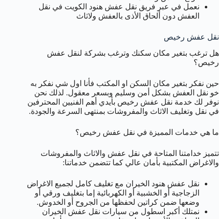
نعمل في عبر فريق نقل عفش هنود الكويت في نقل
العفش دون ألحاق الأذى بالعفش ولاثاث
نقل عفش رخيص
هل ترغب بتغير مكان سكنك وترغب بشركة لنقل عفش
رخيص؟
حين نفكر بتغير مكان السكن او المكتب فأنا اول شي نفكر به
خو نقل العفش بشكل أمن وسليم وبسعر معقول. لذلك نحن
نوفر لك خدمة نقل عفش رخيص بأيدي أهم الفنيين المحترفين
في نقل وتغليف الاثاث والمفروشات بمنتهى السرعة والجودة.
ما هي خدمات المميزة في نقل عفش رخيص؟
تتميز خدامتنا المتاحة في نقل عفش والاثاث والمفروشات
والاغراض المكتبية بأمان عالي كما تتضمن خدماتنا:
نقل عفش هنود الخيران مع تغليف كامل لجميع الاغراض
الزجاجية أو الخشبية أو الكهربائية إما بتغليف ورقي أو
وضعها ضمن كراتين لحفظها من الجروح أو الخدوش.
نمتلك أكبر اسطول من سيارات نقل عفش الخيران