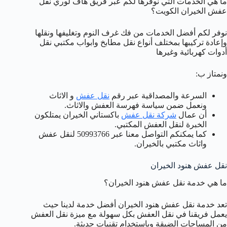
ما هي الخدمات التي نوفرها لكم عبر فريق هاف لوري نقل
عفش الخيران الكويت؟
نوفر لكم أفضل الخدمات من فك غرف النوم وتغليفها ونقلها
وإعادة تركيبها بمختلف أنواع نقل مطابخ وابواب مكتبي نقل
أدوات كهربائية وغيرها
ونمتاز ب:
السرعة والمصداقية عبر رقم
نقل عفش
و الاثاث
ونعمل ضمن سياسة فهرسة العفش والاثاث.
أن عمال
شركة نقل عفش
باكستاني الخيران يمتلكون
الخبرة لنقل العفش المكتبي.
كما يمكنكم التواصل معنا عبر 50993766 لنقل عفش
واثاث مكتبي بالخيران.
نقل عفش هنود الخيران
ما هي خدمة نقل عفش هنود الخيران؟
تعد خدمة نقل عفش هنود الخيران أفضل خدمة لدينا حيث
يعمل فريقنا في نقل العفش بكل سهولة مع ميزة نقل العفش
من المساحات الضيقة وباستخدام تقنيات حديثة.