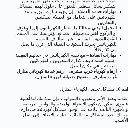
المنتجات والأنظمة الكهربائية ، يجب على الكهربائيين
التفكير بشكل منطقي للعثور على حلول لهذه المشاكل.
مهارات خدمة العملاء
– إن وجود سلوك أنيق يساعد
الكهربائيين على التعامل مع العملاء السكنيين
والتجاريين.
التحمل البدني
– غالبًا ما يضطر الكهربائيون إلى الوقوف
أو الركوع لفترات طويلة ، مما قد يؤثر سلبًا على الجسم.
القوة البدنية
– ليس من غير المألوف بالنسبة
للكهربائيين تحريك المكونات الثقيلة التي تزن ما يصل
إلى 50 رطلاً.
مهارات القيادة
– مع تقدم الكهربائيين في حياتهم المهنية
، سيتم استدعاؤهم لإدارة المتدربين والكهربائيين
المبتدئين في مكان العمل.
ارقام كهرباء غرب مشرف – رقم خدمة كهربائي منازل
غرب مشرف – تصليح وصيانة كهرباء المنزل.
اهم 10 مشاكل تحصل لكهرباء المنزل
عندما يتعلق الأمر بالكهرباء المنزلية ، فإن سلامتك لها أهمية
قصوى. يمكن أن تكون الأضواء الوامضة والفواتير المرتفعة
والأجهزة التالفة علامة على وجود مشاكل كهربائية في دارة
منزلك. حدد المشاكل من القائمة أدناه ، بالإضافة إلى الحل
الأنسب.