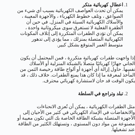
اعطال كهربائية متكر
يمكن أن تحدث العواصف الكهربائية بسبب أي شيء من
الصواعق ، وتلف خطوط الكهرباء ، والأجهزة المعيبة ،
والأسلاك الكهربائية السيئة في المنزل. في حين أن
الطفرة الفعلية لا تستغرق سوى ميكروثانية واحدة ،
يمكن أن تؤدي الطفرات المتكررة إلى إتلاف المكونات
الكهربائية المتصلة بمنزلك ، مما يؤدي إلى تدهور
متوسط ​​العمر المتوقع بشكل كبير.
إذا واجهت طفرات كهربائية متكررة ، فمن المحتمل أن يكون
الجاني جهازًا كهربائيًا متصلًا بالشبكة المنزلية أو الأسلاك
نفسها. حاول إزالة أي أجهزة أو ألواح طاقة رخيصة الثمن من
المأخذ لمعرفة ما إذا كان هذا يمنع الطفرات. خلاف ذلك ، قد
يكون الوقت قد حان لاستشارة كهربائي محترف.
تبلد وتراجع في السلطة
مثل الطفرات الكهربائية ، يمكن أن تُعزى الانحناءات
والانخفاضات في الإمداد الكهربائي في كثير من الأحيان إلى
الأجهزة المتصلة بشبكة الطاقة الخاصة بك التي تكون معيبة أو
مصنوعة من مواد دون المستوى ، وتستهلك الكثير من الطاقة
عند تشغيلها.