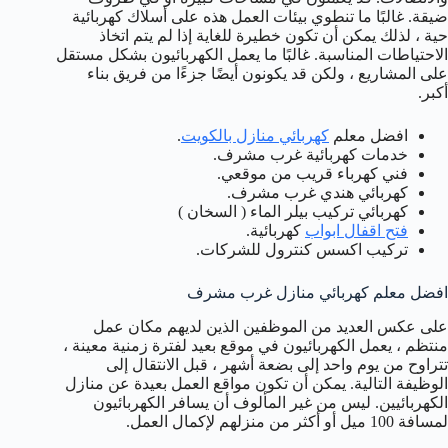
ضيقة. غالبًا ما تنطوي بيئات العمل هذه على أسلاك كهربائية
حية ، لذلك يمكن أن تكون خطيرة للغاية إذا لم يتم اتخاذ
الاحتياطات المناسبة. غالبًا ما يعمل الكهربائيون بشكل مستقل
على المشاريع ، ولكن قد يكونون أيضًا جزءًا من فريق بناء
أكبر.
افضل معلم
كهربائي منازل بالكويت
.
خدمات كهربائية غرب مشرف.
فني كهرباء قريب من موقعي.
كهربائي هندي غرب مشرف.
كهربائي تركيب بيلر الماء ( السخان )
فتح اقفال ابواب
كهربائية.
تركيب اكسس كنترول للشركات.
افضل معلم كهربائي منازل غرب مشرف
على عكس العديد من الموظفين الذين لديهم مكان عمل
منتظم ، يعمل الكهربائيون في موقع بعيد لفترة زمنية معينة ،
تتراوح من يوم واحد إلى بضعة أشهر ، قبل الانتقال إلى
الوظيفة التالية. يمكن أن تكون مواقع العمل بعيدة عن منازل
الكهربائيين. ليس من غير المألوف أن يسافر الكهربائيون
لمسافة 100 ميل أو أكثر من منزلهم لإكمال العمل.