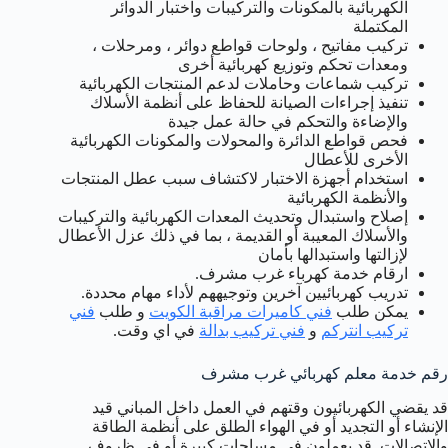
الكهربائية بالمكونات والتركيبات واختبار الدوائر
المكتملة
تركيب مفاتيح ، ولوحات قواطع دوائر ، ومرحلات ،
ومعدات تحكم وتوزيع كهربائية أخرى
تركيب شماعات وحاملات لدعم المنتجات الكهربائية
تنفيذ إجراءات الصيانة للحفاظ على أنظمة الأسلاك
والإضاءة والتحكم في حالة عمل جيدة
فحص قواطع الدائرة والمحولات والمكونات الكهربائية
الأخرى للأعطال
استخدام أجهزة الاختبار لاكتشاف سبب عطل المنتجات
والأنظمة الكهربائية
إصلاح واستبدال وتحديث المعدات الكهربائية والتركيبات
والأسلاك المعيبة أو القديمة ، بما في ذلك عزل الأعطال
لإزالتها واستبدالها بأمان
ارقام خدمة كهرباء غرب مشرف.
تدريب كهربائيين آخرين وتوجيههم لأداء مهام محددة.
يمكن طلب
فني كاميرات مراقبة الكويت
و طلب
فني
تركيب انتركم
و
فني تركيب بدالة
في اي وقت.
رقم خدمة معلم كهربائي غرب مشرف
قد يقضي الكهربائيون وقتهم في العمل داخل المباني قيد
الإنشاء أو التجديد أو في الهواء الطلق على أنظمة الطاقة
والاتصالات. قد يعملون في مساحات كبيرة أو في ظروف