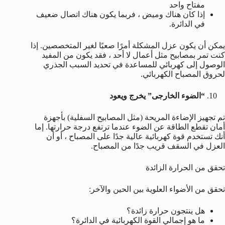
مفتاح واحد
إذا كان هناك وميض ، فربما يكون هناك اتصال ضعيف
في الدائرة.
يمكن أن يكون عزل المشكلة أمرًا صعبًا لغير المتخصصين. إذا
كنت تمر بمصابيح مثل أعمال لا أحد ، فقد يكون من المفيد
الوصول إلى كهربائي للمساعدة في تحديد السبب الجذري
لحروق المصباح الكهربائي.
“الضوء الخارجى” يخرج ويعود
تم تجهيز الإضاءة المريحة (مثل المصابيح السفلية) بأجهزة
أمان تقطع الطاقة عن الضوء عندما ترتفع درجة حرارتها. إما
أنك تستخدم قوة كهربائية عالية جدًا على المصباح ، أو أن
العزل في السقف قريب جدًا من المصباح.
تحقق من الحرارة الزائدة
تحقق من الأضواء العلوية بين الحين والآخر:
هل ينتجون حرارة زائدة؟
ما هو إجمالي القوة الكهربائية في الدائرة؟