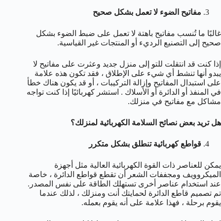
مفاتيح الضوء لا تعمل بشكل صحيح
غالبًا ما تُنسب مفاتيح باهتة لا تعمل على ضبط الضوء بشكل
صحيح إلى التصنيع الرديء أو المنتجات غير القياسية.
إذا كنت قد انتقلت للتو إلى منزل جديد وعثرت على مفاتيح لا
يبدو أنها تنشط أي شيء على الإطلاق ، فقد تكون هذه علامة
على استبدال المفاتيح وإزالة التركيبات ، أو قد يكون هناك خطأ
في المنفذ أو الدائرة أو الأسلاك . استشر كهربائيًا إذا كنت تواجه
مشاكل مع مفاتيح في منزلك.
هل تريد بعض نصائح السلامة الكهربائية لمنزلك؟
قواطع كهربائية تنطلق بشكل متكرر
يمكن للعناصر ذات القوة الكهربائية العالية مثل أجهزة
الميكروويف ومجففات الشعر أن تقطع قواطع الدائرة ، خاصة
عند استخدام عناصر أخرى تستهلك الطاقة على نفس المصدر.
تم تصميم قاطع الدائرة لحمايتك أنت ومنزلك ، لذلك عندما
يقوم برحلة ، فهذا علامة على أنه يقوم بعمله.