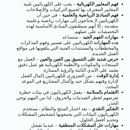
فهم المعايير الكهربائية
– يجب على الكهربائيين تلبية
المعايير المعترف بها لجميع التركيبات والإصلاحات.
فهم المبادئ الرياضية والعلمية
– في حين أن
الكهربائيين لا يحتاجون إلى مهارات رياضية وعلمية
متقدمة ، إلا أنهم سيطبقون المبادئ الأساسية لهذه
التخصصات على عملهم.
مهارات الفهم الجيد
– ستساعد
هذه
المهارات
الكهربائيين على تفسير وفهم المذكرات
والمخططات والمستندات الفنية التي يتلقونها في مواقع
العمل الجديدة.
حرص شديد على التنسيق بين العين والعين
– العمل مع
المنتجات والمكونات والأنظمة الكهربائية هو عمل دقيق
يعتمد على الأيدي الثابتة والرؤية الممتازة.
إدارة الوقت
– من الضروري للكهربائيين إكمال العمل
لإدارة وقتهم بشكل جيد وإكمال المشاريع في الموعد
المحدد.
الاهتمام بالسلامة
– يعمل الكهربائيون في بيئات خطرة
تعرضهم لخطر الصدمات والحروق ، لذا من المهم توخي
الحذر.
التفكير النقدي
– بعد اختبار المنتج والنظام ، يستخدم
الكهربائيون البيانات التي يجمعونها لتشخيص المشكلات
وتحديد أفضل الحلول.
مهارات حل المشكلات المنطقية
– عندما تفشل