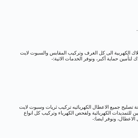
لاك الكهربية الى كل الغرف وتركيب المقابس والسبوت لايت
تأمين حماية أكبر، ونوفر الخدمات الاتية:-
 خدمة فحص الاعطال واكتشافها من خلال امهر خدمه 24 ساعة تصليح جميع الاعطال الكهربائيه تركيب ثريات وسبوت لايت
طق ونوفر افضل الفنيين للتمديدات الكهربائية ولفحص الكهرباء وتركيب كل انواع
الاعطال، ونوفر ايضا:-