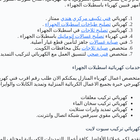
امهر فنيين كهرباء باسطبلات الجهراء .
كهربائي
فني تكييف مركزي هندي
ممتاز .
كهربائي
تصليح طباخات اسطبلات الجهراء
.
كهربائيين
تصليح ثلاجات
في اسطبلات الجهراء
فني كهرباء
تصليح غسالات اتوماتيك
باسطبلات الجهراء .
فني
صيانة غسالات
جاهز لتأمين قطع غيار أصلية.
متخصص
صيانة ثلاجات
بكل محافظات الكويت.
متخصص
فني صحي
لتنسيق العمل مع الكهربائي لتركيب التمديد 
خدمات كهربائية اسطبلات الجهراء
متخصص اعمال كهرباء المنازل يمكنكم الان طلب رقم اقرب فني كهربائ
كهبرجي خبرة بجميع الاعمال الكربائية المنزلية وتمديد الكابلات والوايرات
كهربائي تركيب معلقات
كهربائي تركيب سخان الماء
كهربائي تمديد وايرات ستلايت
كهربائي مقوي سيرفس شبكة اتصال وانترنت.
كهربائي تركيب سبوت لايت
نقدم لكم عملائنا الأفاضل كافة أعمال التمديدات الكهربائية لمختلف ا