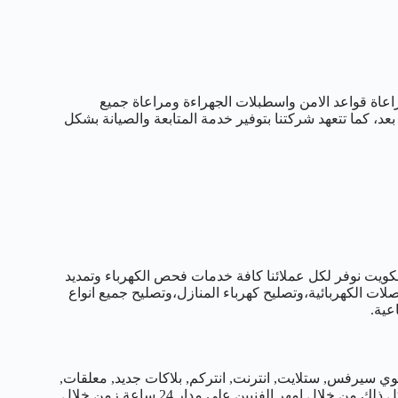
اعاة قواعد الامن واسطبلات الجهراءة ومراعاة جميع
 بعد، كما تتعهد شركتنا بتوفير خدمة المتابعة والصيانة بشكل
ة مدن ومحافظات الكويت نوفر لكل عملائنا كافة خدمات فحص الكهرباء وتمديد
لات الكهربائية،وتصليح كهرباء المنازل،وتصليح جميع انواع
عية.
ي سيرفس, ستلايت, انترنت, انتركم, بلاكات جديد, معلقات,
جام زجاج سكريت, قفل الكتروني, باب كهربائي, اصلاح شورت السور كل ذلك من خلال امهر الفنيين على مدار 24 ساعة زمن خلال