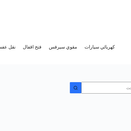
كهربائي سيارات
مقوي سيرفس
فتح اقفال
نقل عفش 