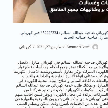
كهربائي ضاحية عبدالله السالم / 52227334 / فني كهربائي
منازل ضاحية عبدالله السالم
Ammar Alkurdi
مارس 27, 2021
كهربائي
كهربائي ضاحية عبدالله السالم فني كهربائي منازل الافضل
والارخص مع الكفالة نوفر جميع احجام ومقاسات قطع غيار
الكهرباء المنزلية يوفر مقاول تأسيس وتمديد الاعمال الكهربية
وتركيب مختلف انواع الانارة الخارجية والداخلية والثريات
والمعلقات لكافة المباني واصلاح البنية التحتية للكهرباء في
المنازل و يمكنك طلب خدمة كهربائي ضاحية عبدالله السالم
لتركيب المكونات الكهربائية الجديدة و تعتبر شركتنا من
الشركات الرائدة في مجال الكهرباء ونوفر فنيين اجانب منهم
فني كهربائي هندي وباكستاني يتميزون بالحرفية والمهارة في
انجاز العديد من الخدمات بأسرع وقت ممكن وتسليم المبنى