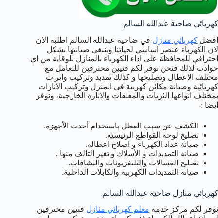
كهربائي ضاحية عبدالله السالم
افضل
كهربائي منازل
في ضاحية عبدالله السالم اطلبه الان
لان الكهرباء عنصر اساسي لحياتنا وينبغى صيانتها بشكل
احترافي للمحافظة على اداء الكهرباء بالمنازل للوقاية من اي
حوادث لذلك فنحن نوفر لكم فنيين محترفين للتعامل مع
مختلف الاعطال وتصليحها و كذلك تمديد وتركيب وايرات
كهربائية وصيانة مكائن كهربية في المنزل وتركيب الانارات
بمختلف انواعها الثريات والمعلقات والانارة الخارجية، ونوفر
ايضا :-
الكشف عن سبب العطل باستخدام أحدث الأجهزة.
تصليح لوحة القواطع الرئيسية.
صيانة عداد الكهرباء و اصلاح اعطاله.
صيانة التمديدات و الأسلاك و تغير التالف منها .
تصليح الغسالات والتليفزيونات والنشافات.
صيانة التمديدات الكهربية والكابلات الداخلية.
كهربائي منازل ضاحية عبدالله السالم
نوفر لكم مركز خدمة
معلم كهربائي منازل
فنيين محترفين