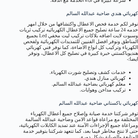
سرعة كبيرة في أداء الخدمة مع الدقة.
كهربائي هندي ضاحية عبدالله السالم
نوفر لكم خدمة فحص الاعطال واكتشافها من خلال امهر
خدمه 24 ساعة تصليح جميع الاعطال الكهربائيه تركيب ثريات
وسبوت لايت اضافه بلاكات تركيب ليت مخفي Led بجميع
المناطق ونوفر افضل الفنيين للتمديدات الكهربائية ولفحص
الكهرباء وتركيب كل انواع الاضاءة، كما نوفر فني كهربائي
هنديوباكستني خبرة كبيرة في تصليح كل الاعطال، ونوفر
ايضا:-
خدمات كشف وتصليح شورت الكهرباء.
كهربائي منازل هندي.
معلم كهربائي بضاحية عبدالله السالم.
تركيب مداخن وهوايات.
كهربائي باكستاني ضاحية عبدالله السالم
توفر شركتنا خدمة صيانة وإصلاح جميع أعطال الكهرباء
المختلفة مع مراعاة قواعد الامن وضاحية عبدالله السالمة
ومراعاة جميع الإجراءات الآمنة عند تمديد الكابلات الكهربائية،
حتى لا تنتج مخاطر فيما بعد، كما تتعهد شركتنا بتوفير خدمة
المتابعة والصيانة بشكل دوري.