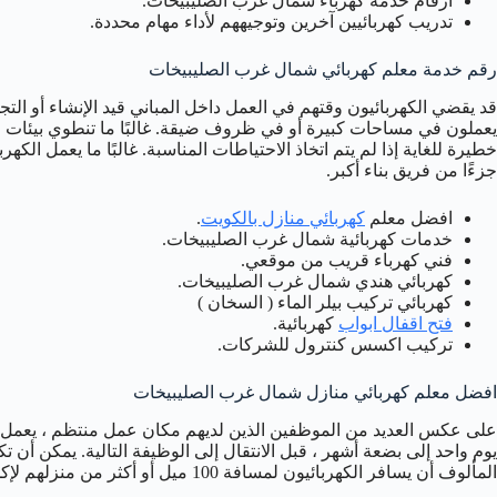
ارقام خدمة كهرباء شمال غرب الصليبيخات.
تدريب كهربائيين آخرين وتوجيههم لأداء مهام محددة.
رقم خدمة معلم كهربائي شمال غرب الصليبيخات
قد يقضي الكهربائيون وقتهم في العمل داخل المباني قيد الإنشاء أو التج
يعملون في مساحات كبيرة أو في ظروف ضيقة. غالبًا ما تنطوي بيئات ا
خطيرة للغاية إذا لم يتم اتخاذ الاحتياطات المناسبة. غالبًا ما يعمل ال
جزءًا من فريق بناء أكبر.
افضل معلم
كهربائي منازل بالكويت
.
خدمات كهربائية شمال غرب الصليبيخات.
فني كهرباء قريب من موقعي.
كهربائي هندي شمال غرب الصليبيخات.
كهربائي تركيب بيلر الماء ( السخان )
فتح اقفال ابواب
كهربائية.
تركيب اكسس كنترول للشركات.
افضل معلم كهربائي منازل شمال غرب الصليبيخات
على عكس العديد من الموظفين الذين لديهم مكان عمل منتظم ، يعمل الك
يوم واحد إلى بضعة أشهر ، قبل الانتقال إلى الوظيفة التالية. يمكن أن 
المألوف أن يسافر الكهربائيون لمسافة 100 ميل أو أكثر من منزلهم لإكمال العمل.