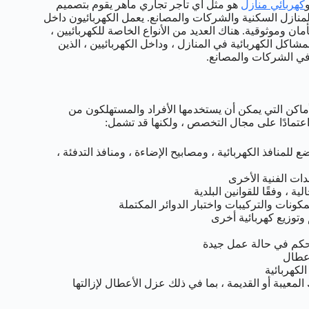
كهربائي منازل
هو مثل أي تاجر تجاري ماهر يقوم بتصميم
لمنازل السكنية والشركات والمصانع. يعمل الكهربائيون داخل
ان وموثوقية. هناك العديد من الأنواع الخاصة للكهربائيين ،
مشاكل الكهربائية في المنازل ، وداخل الكهربائيين ، الذين
في الشركات والمصانع.
ماكن التي يمكن أن يستخدمها الأفراد والمستهلكون من
اعتمادًا على مجال التخصص ، ولكنها قد تشمل:
للمنافذ الكهربائية ، ومصابيح الإضاءة ، ومنافذ التدفئة ،
ات الفنية الأخرى
 ، وفقًا للقوانين البلدية
كونات والتركيبات واختبار الدوائر المكتملة
وتوزيع كهربائية أخرى
تحكم في حالة عمل جيدة
أعطال
لكهربائية
لمعيبة أو القديمة ، بما في ذلك عزل الأعطال لإزالتها