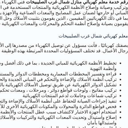
رقم خدمة معلم كهربائي منازل شمال غرب الصليبيخات
فني الكهرباء و
وتركيب وصيانة وإصلاح الأنظمة الكهربائية والمنتجات المستخدمة في ا
المباني أو خارجها لضمان عمل المصابيح والمعدات الصناعية والأجهزة بأم
بما في ذلك الكهربائيين المقيمين ، الذين يقومون بتثبيت الأسلاك وحل ال
يقومون بصيانة وإصلاح أنظمة التحكم والمحركات والمعدات الكهربائية 
معلم كهربائي شمال غرب الصليبيخات
بصفتك كهربائيًا ، فأنت مسؤول عن توصيل الكهرباء من مصدرها إلى الأ
رجال الأعمال. قد تختلف المسؤوليات المحددة المرتبطة بهذه الوظيفة 
تخطيط الأنظمة الكهربائية للمباني الجديدة ، بما في ذلك أفضل وضع 
وأنظمة التهوية
قراءة وتفسير المخططات المعمارية ومخططات الدوائر والمستند
تركيب أنظمة الأسلاك والإضاءة والتحكم في المباني الجديدة والحالية
تشكيل الدوائر الكهربائية عن طريق توصيل الأسلاك الكهربائية بالم
تركيب مفاتيح ، ولوحات قواطع دوائر ، ومرحلات ، ومعدات تحكم 
تركيب شماعات وحاملات لدعم المنتجات الكهربائية
تنفيذ إجراءات الصيانة للحفاظ على أنظمة الأسلاك والإضاءة وال
فحص قواطع الدائرة والمحولات والمكونات الكهربائية الأخرى لل
استخدام أجهزة الاختبار لاكتشاف سبب عطل المنتجات والأنظمة ا
إصلاح واستبدال وتحديث المعدات الكهربائية والتركيبات والأسلاك ا
واستبدالها بأمان