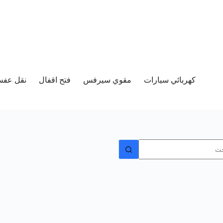
كهربائي سيارات
مقوي سيرفس
فتح اقفال
نقل عفش 