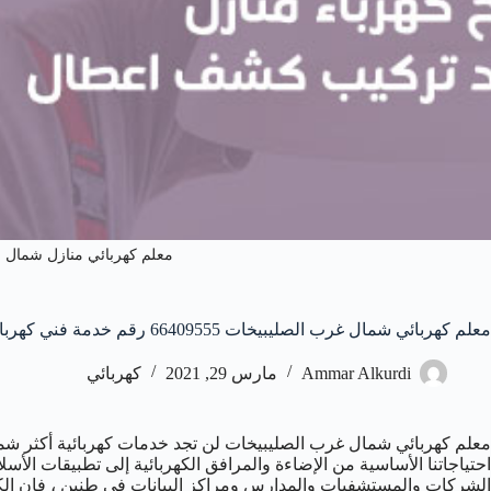
معلم كهربائي منازل شمال 
معلم كهربائي شمال غرب الصليبيخات 66409555 رقم خدمة فني كهربائي منازل شمال غرب الصليبيخات
Ammar Alkurdi
مارس 29, 2021
كهربائي
معلم كهربائي شمال غرب الصليبيخات لن تجد خدمات كهربائية أكثر شمولا
احتياجاتنا الأساسية من الإضاءة والمرافق الكهربائية إلى تطبيقات الأسل
الشركات والمستشفيات والمدارس ومراكز البيانات في طنين ، فإن الكهرب