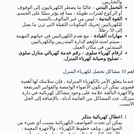
والتجاريين.
التحمل البدني
– غالبًا ما يضطر الكهربائيون إلى الوقوف
أو الركوع لفترات طويلة ، مما قد يؤثر سلبًا على الجسم.
القوة البدنية
– ليس من غير المألوف بالنسبة
للكهربائيين تحريك المكونات الثقيلة التي تزن ما يصل
إلى 50 رطلاً.
مهارات القيادة
– مع تقدم الكهربائيين في حياتهم المهنية
، سيتم استدعاؤهم لإدارة المتدربين والكهربائيين
المبتدئين في مكان العمل.
ارقام كهرباء سلوى – رقم خدمة كهربائي منازل سلوى
– تصليح وصيانة كهرباء المنزل.
اهم 10 مشاكل تحصل لكهرباء المنزل
عندما يتعلق الأمر بالكهرباء المنزلية ، فإن سلامتك لها أهمية
قصوى. يمكن أن تكون الأضواء الوامضة والفواتير المرتفعة
والأجهزة التالفة علامة على وجود مشاكل كهربائية في دارة
منزلك. حدد المشاكل من القائمة أدناه ، بالإضافة إلى الحل
الأنسب.
اعطال كهربائية متكر
يمكن أن تحدث العواصف الكهربائية بسبب أي شيء من
الصواعق ، وتلف خطوط الكهرباء ، والأجهزة المعيبة ،
والأسلاك الكهربائية السيئة في المنزل. في حين أن