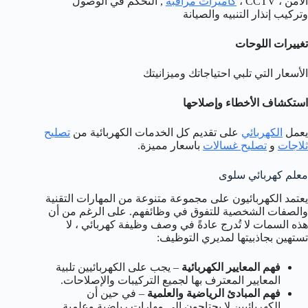
الأمن ، CCTV ،
كاميرات مراقبة
, التحكم في الوصول
وتركيب إنذار التنبيه والصيانة
تغييرات اللوحات
الأسعار التي تلبي احتياجاتك وميزانيتك
استكشاف الأخطاء وإصلاحها
يعمل
الكهربائي
على تقديم كل الخدمات الكهربائية من
تصليح
ثلاجات
و
تصليح غسالات
باسعار مميزة.
معلم كهربائي سلوى
يعتمد الكهربائيون على مجموعة متنوعة من المهارات التقنية
والصفات الشخصية للتفوق في وظائفهم. على الرغم من أن
هذه السمات لا تُدرج عادةً في وصف وظيفة كهربائي ، لا
تستهين بجاذبيتها لمديري التوظيف:
فهم المعايير الكهربائية
– يجب على الكهربائيين تلبية
المعايير المعترف بها لجميع التركيبات والإصلاحات.
فهم المبادئ الرياضية والعلمية
– في حين أن
الكهربائيين لا يحتاجون إلى مهارات رياضية وعلمية