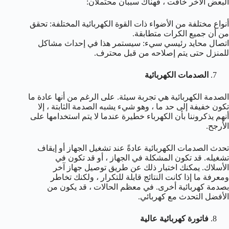
البعض الآخر خافت ، فهناك سببان محتملان:
أنواع مختلفة من الأضواء ذات القوة الكهربائية المختلفة: تحقق
من أن جميع الكرات متطابقة.
اتصال محايد رئيسي سيء: سيستمر هذا في إحداث مشاكل
للمنزل حتى يتم إصلاحه من قبل محترف.
الصدمات الكهربائية
الصدمة الكهربائية هي تجربة سيئة. على الرغم من أنها عادة ما
تكون خفيفة إلى حد ما ، وهو شيء يشبه الصدمة الثابتة ، إلا
أنهم يذكروننا بأن الكهرباء خطيرة عندما لا يتم استخدامها على
الأرجح.
تحدث الصدمات الكهربائية عادةً عند تشغيل الجهاز أو إيقاف
تشغيله. قد تكون المشكلة في الجهاز ، أو قد تكون في
الأسلاك. يمكنك اختبار ذلك عن طريق توصيل جهاز آخر
ومعرفة ما إذا كانت النتائج قابلة للتكرار ، ولكنك تخاطر
بصدمة كهربائية أخرى. في معظم الحالات ، قد يكون من
الأفضل التحدث مع كهربائي.
فاتورة كهربائية عالية