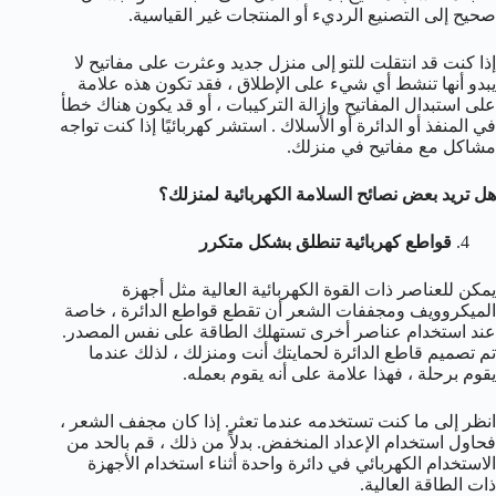
صحيح إلى التصنيع الرديء أو المنتجات غير القياسية.
إذا كنت قد انتقلت للتو إلى منزل جديد وعثرت على مفاتيح لا
يبدو أنها تنشط أي شيء على الإطلاق ، فقد تكون هذه علامة
على استبدال المفاتيح وإزالة التركيبات ، أو قد يكون هناك خطأ
في المنفذ أو الدائرة أو الأسلاك . استشر كهربائيًا إذا كنت تواجه
مشاكل مع مفاتيح في منزلك.
هل تريد بعض نصائح السلامة الكهربائية لمنزلك؟
قواطع كهربائية تنطلق بشكل متكرر
يمكن للعناصر ذات القوة الكهربائية العالية مثل أجهزة
الميكروويف ومجففات الشعر أن تقطع قواطع الدائرة ، خاصة
عند استخدام عناصر أخرى تستهلك الطاقة على نفس المصدر.
تم تصميم قاطع الدائرة لحمايتك أنت ومنزلك ، لذلك عندما
يقوم برحلة ، فهذا علامة على أنه يقوم بعمله.
انظر إلى ما كنت تستخدمه عندما تعثر. إذا كان مجفف الشعر ،
فحاول استخدام الإعداد المنخفض. بدلاً من ذلك ، قم بالحد من
الاستخدام الكهربائي في دائرة واحدة أثناء استخدام الأجهزة
ذات الطاقة العالية.