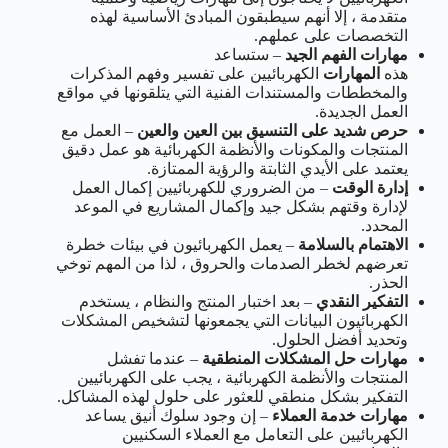
متقدمة ، إلا أنهم سيطبقون المبادئ الأساسية لهذه
التخصصات على عملهم.
مهارات الفهم الجيد
– ستساعد
هذه
المهارات
الكهربائيين على تفسير وفهم المذكرات
والمخططات والمستندات الفنية التي يتلقونها في مواقع
العمل الجديدة.
حرص شديد على التنسيق بين العين والعين
– العمل مع
المنتجات والمكونات والأنظمة الكهربائية هو عمل دقيق
يعتمد على الأيدي الثابتة والرؤية الممتازة.
إدارة الوقت
– من الضروري للكهربائيين إكمال العمل
لإدارة وقتهم بشكل جيد وإكمال المشاريع في الموعد
المحدد.
الاهتمام بالسلامة
– يعمل الكهربائيون في بيئات خطرة
تعرضهم لخطر الصدمات والحروق ، لذا من المهم توخي
الحذر.
التفكير النقدي
– بعد اختبار المنتج والنظام ، يستخدم
الكهربائيون البيانات التي يجمعونها لتشخيص المشكلات
وتحديد أفضل الحلول.
مهارات حل المشكلات المنطقية
– عندما تفشل
المنتجات والأنظمة الكهربائية ، يجب على الكهربائيين
التفكير بشكل منطقي للعثور على حلول لهذه المشاكل.
مهارات خدمة العملاء
– إن وجود سلوك أنيق يساعد
الكهربائيين على التعامل مع العملاء السكنيين