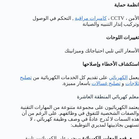
انظمة حماية
الأمن ، CCTV ،
كاميرات مراقبة
, التحكم في الوصول
وتركيب إنذار التنبيه والصيانة
تغييرات اللوحات
الأسعار التي تلبي احتياجاتك وميزانيتك
استكشاف الأخطاء وإصلاحها
يعمل
الكهربائي
على تقديم كل الخدمات الكهربائية من
تصليح
ثلاجات
و
تصليح غسالات
باسعار مميزة.
معلم كهربائي المنطقة العاشرة
يعتمد الكهربائيون على مجموعة متنوعة من المهارات التقنية
والصفات الشخصية للتفوق في وظائفهم. على الرغم من أن
هذه السمات لا تُدرج عادةً في وصف وظيفة كهربائي ، لا
تستهين بجاذبيتها لمديري التوظيف:
فهم المعايير الكهربائية
– يجب على الكهربائيين تلبية