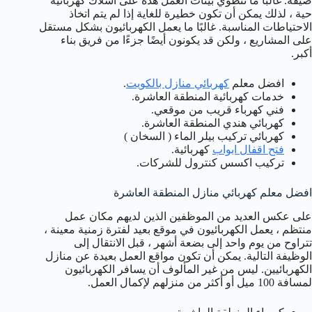
ضيقة. غالبًا ما تنطوي بيئات العمل هذه على أسلاك كهربائية
حية ، لذلك يمكن أن تكون خطيرة للغاية إذا لم يتم اتخاذ
الاحتياطات المناسبة. غالبًا ما يعمل الكهربائيون بشكل مستقل
على المشاريع ، ولكن قد يكونون أيضًا جزءًا من فريق بناء
أكبر.
افضل معلم
كهربائي منازل بالكويت
.
خدمات كهربائية المنطقة العاشرة.
فني كهرباء قريب من موقعي.
كهربائي هندي المنطقة العاشرة.
كهربائي تركيب بيلر الماء ( السخان )
فتح اقفال ابواب
كهربائية.
تركيب اكسس كنترول للشركات.
افضل معلم كهربائي منازل المنطقة العاشرة
على عكس العديد من الموظفين الذين لديهم مكان عمل
منتظم ، يعمل الكهربائيون في موقع بعيد لفترة زمنية معينة ،
تتراوح من يوم واحد إلى بضعة أشهر ، قبل الانتقال إلى
الوظيفة التالية. يمكن أن تكون مواقع العمل بعيدة عن منازل
الكهربائيين. ليس من غير المألوف أن يسافر الكهربائيون
لمسافة 100 ميل أو أكثر من منزلهم لإكمال العمل.