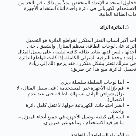
فحاول استخدام الإعداد المنخفض. بدلاً من ذلك ، قم بالحد من
الاستخدام الكهربائي في دائرة واحدة أثناء استخدام الأجهزة
ذات الطاقة العالية.
الدائرة الزائد
أحد أكبر أسباب التعثر المتكرر لقواطع الدائرة هو التحميل
الزائد على لوحات الطاقة. معظم المنازل والشقق ، حتى
أحدثها ، ليس لديها نقاط طاقة كافية لتلبية ، على سبيل المثال
، إعداد وحدة الترفيه المنزلي الكاملة. إذا كانت قواطع الدائرة
في منزلك تتعثر بشكل متكرر ، فقد يرجع ذلك إلى زيادة
تحميل الدائرة. منع هذا عن طريق:
أبدا لوحات السلطة سلسلة ديزي.
قم بإزالة الأجهزة غير المستخدمة (على سبيل المثال ، لا
تزال شواحن الهاتف تستهلك الطاقة حتى عند عدم
الاتصال).
انشر احتياجاتك الكهربائية حولها. لا تثقل كاهل دائرة
واحدة.
انتبه إلى كيفية توصيل الأجهزة في جميع أنحاء المنزل –
ما هو قيد الاستخدام ، وما هو غير ضروري.
الأضواء الساطعة أو الخافتة