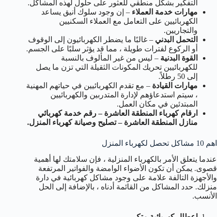
التفكير بشكل منطقي للعثور على حلول لهذه المشاكل.
مهارات خدمة العملاء
– إن وجود سلوك أنيق يساعد
الكهربائيين على التعامل مع العملاء السكنيين
والتجاريين.
التحمل البدني
– غالبًا ما يضطر الكهربائيون إلى الوقوف
أو الركوع لفترات طويلة ، مما قد يؤثر سلبًا على الجسم.
القوة البدنية
– ليس من غير المألوف بالنسبة
للكهربائيين تحريك المكونات الثقيلة التي تزن ما يصل
إلى 50 رطلاً.
مهارات القيادة
– مع تقدم الكهربائيين في حياتهم المهنية
، سيتم استدعاؤهم لإدارة المتدربين والكهربائيين
المبتدئين في مكان العمل.
ارقام كهرباء المنطقة العاشرة – رقم خدمة كهربائي
منازل المنطقة العاشرة – تصليح وصيانة كهرباء المنزل.
اهم 10 مشاكل تحصل لكهرباء المنزل
عندما يتعلق الأمر بالكهرباء المنزلية ، فإن سلامتك لها أهمية
قصوى. يمكن أن تكون الأضواء الوامضة والفواتير المرتفعة
والأجهزة التالفة علامة على وجود مشاكل كهربائية في دارة
منزلك. حدد المشاكل من القائمة أدناه ، بالإضافة إلى الحل
الأنسب.
اعطال كهربائية متكر