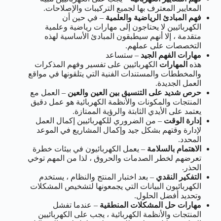
المعايير المعترف بها لجميع التركيبات والإصلاحات.
فهم المبادئ الرياضية والعلمية
– في حين أن
الكهربائيين لا يحتاجون إلى مهارات رياضية وعلمية
متقدمة ، إلا أنهم سيطبقون المبادئ الأساسية لهذه
التخصصات على عملهم.
مهارات الفهم الجيد
– ستساعد
هذه
المهارات
الكهربائيين على تفسير وفهم المذكرات
والمخططات والمستندات الفنية التي يتلقونها في مواقع
العمل الجديدة.
حرص شديد على التنسيق بين العين والعين
– العمل مع
المنتجات والمكونات والأنظمة الكهربائية هو عمل دقيق
يعتمد على الأيدي الثابتة والرؤية الممتازة.
إدارة الوقت
– من الضروري للكهربائيين إكمال العمل
لإدارة وقتهم بشكل جيد وإكمال المشاريع في الموعد
المحدد.
الاهتمام بالسلامة
– يعمل الكهربائيون في بيئات خطرة
تعرضهم لخطر الصدمات والحروق ، لذا من المهم توخي
الحذر.
التفكير النقدي
– بعد اختبار المنتج والنظام ، يستخدم
الكهربائيون البيانات التي يجمعونها لتشخيص المشكلات
وتحديد أفضل الحلول.
مهارات حل المشكلات المنطقية
– عندما تفشل
المنتجات والأنظمة الكهربائية ، يجب على الكهربائيين