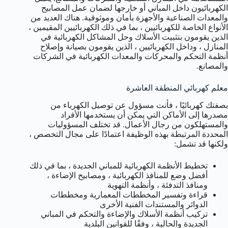
الكهربائيون داخل المباني أو خارجها لضمان عمل المصابيح
والمعدات الصناعية والأجهزة بأمان وموثوقية. هناك العديد من
الأنواع الخاصة للكهربائيين ، بما في ذلك الكهربائيين المقيمين ،
الذين يقومون بتثبيت الأسلاك وحل المشاكل الكهربائية في
المنازل ، وداخل الكهربائيين ، الذين يقومون بصيانة وإصلاح
أنظمة التحكم والمحركات والمعدات الكهربائية في الشركات
والمصانع.
معلم كهربائي المنطقة العاشرة
بصفتك كهربائيًا ، فأنت مسؤول عن توصيل الكهرباء من
مصدرها إلى الأماكن التي يمكن أن يستخدمها الأفراد
والمستهلكون من رجال الأعمال. قد تختلف المسؤوليات
المحددة المرتبطة بهذه الوظيفة اعتمادًا على مجال التخصص ،
ولكنها قد تشمل:
تخطيط الأنظمة الكهربائية للمباني الجديدة ، بما في ذلك
أفضل وضع للمنافذ الكهربائية ، ومصابيح الإضاءة ،
ومنافذ التدفئة ، وأنظمة التهوية
قراءة وتفسير المخططات المعمارية ومخططات
الدوائر والمستندات الفنية الأخرى
تركيب أنظمة الأسلاك والإضاءة والتحكم في المباني
الجديدة والحالية ، وفقًا للقوانين البلدية