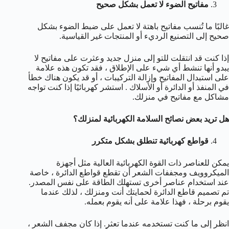
مفاتيح الضوء لا تعمل بشكل صحيح
غالبًا ما تُنسب مفاتيح باهتة لا تعمل على ضبط الضوء بشكل
صحيح إلى التصنيع الرديء أو المنتجات غير القياسية.
إذا كنت قد انتقلت للتو إلى منزل جديد وعثرت على مفاتيح لا
يبدو أنها تنشط أي شيء على الإطلاق ، فقد تكون هذه علامة
على استبدال المفاتيح وإزالة التركيبات ، أو قد يكون هناك خطأ
في المنفذ أو الدائرة أو الأسلاك . استشر كهربائيًا إذا كنت تواجه
مشاكل مع مفاتيح في منزلك.
هل تريد بعض نصائح السلامة الكهربائية لمنزلك؟
قواطع كهربائية تنطلق بشكل متكرر
يمكن للعناصر ذات القوة الكهربائية العالية مثل أجهزة
الميكروويف ومجففات الشعر أن تقطع قواطع الدائرة ، خاصة
عند استخدام عناصر أخرى تستهلك الطاقة على نفس المصدر.
تم تصميم قاطع الدائرة لحمايتك أنت ومنزلك ، لذلك عندما
يقوم برحلة ، فهذا علامة على أنه يقوم بعمله.
انظر إلى ما كنت تستخدمه عندما تعثر. إذا كان مجفف الشعر ،