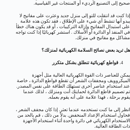
صحيح إلى التصنيع الرديء أو المنتجات غير القياسية.
إذا كنت قد انتقلت للتو إلى منزل جديد وعثرت على مفاتيح لا
يبدو أنها تنشط أي شيء على الإطلاق ، فقد تكون هذه علامة
على استبدال المفاتيح وإزالة التركيبات ، أو قد يكون هناك خطأ
في المنفذ أو الدائرة أو الأسلاك . استشر كهربائيًا إذا كنت تواجه
مشاكل مع مفاتيح في منزلك.
هل تريد بعض نصائح السلامة الكهربائية لمنزلك؟
قواطع كهربائية تنطلق بشكل متكرر
يمكن للعناصر ذات القوة الكهربائية العالية مثل أجهزة
الميكروويف ومجففات الشعر أن تقطع قواطع الدائرة ، خاصة
عند استخدام عناصر أخرى تستهلك الطاقة على نفس المصدر.
تم تصميم قاطع الدائرة لحمايتك أنت ومنزلك ، لذلك عندما
يقوم برحلة ، فهذا علامة على أنه يقوم بعمله.
انظر إلى ما كنت تستخدمه عندما تعثر. إذا كان مجفف الشعر ،
فحاول استخدام الإعداد المنخفض. بدلاً من ذلك ، قم بالحد من
الاستخدام الكهربائي في دائرة واحدة أثناء استخدام الأجهزة
ذات الطاقة العالية.