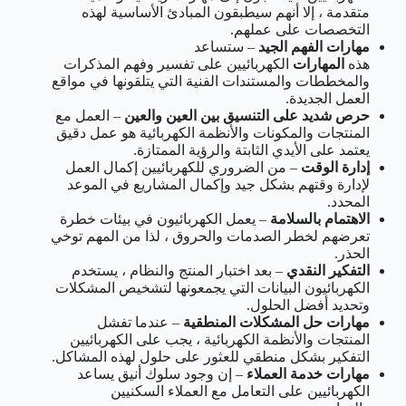
متقدمة ، إلا أنهم سيطبقون المبادئ الأساسية لهذه
التخصصات على عملهم.
مهارات الفهم الجيد
– ستساعد
هذه
المهارات
الكهربائيين على تفسير وفهم المذكرات
والمخططات والمستندات الفنية التي يتلقونها في مواقع
العمل الجديدة.
حرص شديد على التنسيق بين العين والعين
– العمل مع
المنتجات والمكونات والأنظمة الكهربائية هو عمل دقيق
يعتمد على الأيدي الثابتة والرؤية الممتازة.
إدارة الوقت
– من الضروري للكهربائيين إكمال العمل
لإدارة وقتهم بشكل جيد وإكمال المشاريع في الموعد
المحدد.
الاهتمام بالسلامة
– يعمل الكهربائيون في بيئات خطرة
تعرضهم لخطر الصدمات والحروق ، لذا من المهم توخي
الحذر.
التفكير النقدي
– بعد اختبار المنتج والنظام ، يستخدم
الكهربائيون البيانات التي يجمعونها لتشخيص المشكلات
وتحديد أفضل الحلول.
مهارات حل المشكلات المنطقية
– عندما تفشل
المنتجات والأنظمة الكهربائية ، يجب على الكهربائيين
التفكير بشكل منطقي للعثور على حلول لهذه المشاكل.
مهارات خدمة العملاء
– إن وجود سلوك أنيق يساعد
الكهربائيين على التعامل مع العملاء السكنيين