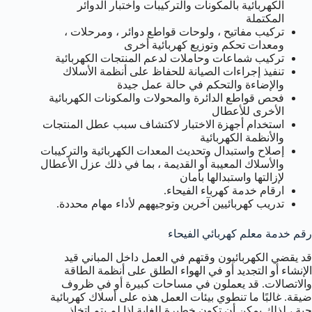
الكهربائية بالمكونات والتركيبات واختبار الدوائر
المكتملة
تركيب مفاتيح ، ولوحات قواطع دوائر ، ومرحلات ،
ومعدات تحكم وتوزيع كهربائية أخرى
تركيب شماعات وحاملات لدعم المنتجات الكهربائية
تنفيذ إجراءات الصيانة للحفاظ على أنظمة الأسلاك
والإضاءة والتحكم في حالة عمل جيدة
فحص قواطع الدائرة والمحولات والمكونات الكهربائية
الأخرى للأعطال
استخدام أجهزة الاختبار لاكتشاف سبب عطل المنتجات
والأنظمة الكهربائية
إصلاح واستبدال وتحديث المعدات الكهربائية والتركيبات
والأسلاك المعيبة أو القديمة ، بما في ذلك عزل الأعطال
لإزالتها واستبدالها بأمان
ارقام خدمة كهرباء الفيحاء.
تدريب كهربائيين آخرين وتوجيههم لأداء مهام محددة.
رقم خدمة معلم كهربائي الفيحاء
قد يقضي الكهربائيون وقتهم في العمل داخل المباني قيد
الإنشاء أو التجديد أو في الهواء الطلق على أنظمة الطاقة
والاتصالات. قد يعملون في مساحات كبيرة أو في ظروف
ضيقة. غالبًا ما تنطوي بيئات العمل هذه على أسلاك كهربائية
حية ، لذلك يمكن أن تكون خطيرة للغاية إذا لم يتم اتخاذ