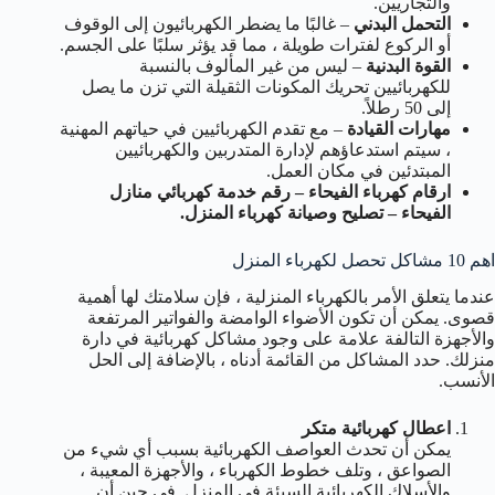
والتجاريين.
التحمل البدني
– غالبًا ما يضطر الكهربائيون إلى الوقوف
أو الركوع لفترات طويلة ، مما قد يؤثر سلبًا على الجسم.
القوة البدنية
– ليس من غير المألوف بالنسبة
للكهربائيين تحريك المكونات الثقيلة التي تزن ما يصل
إلى 50 رطلاً.
مهارات القيادة
– مع تقدم الكهربائيين في حياتهم المهنية
، سيتم استدعاؤهم لإدارة المتدربين والكهربائيين
المبتدئين في مكان العمل.
ارقام كهرباء الفيحاء – رقم خدمة كهربائي منازل
الفيحاء – تصليح وصيانة كهرباء المنزل.
اهم 10 مشاكل تحصل لكهرباء المنزل
عندما يتعلق الأمر بالكهرباء المنزلية ، فإن سلامتك لها أهمية
قصوى. يمكن أن تكون الأضواء الوامضة والفواتير المرتفعة
والأجهزة التالفة علامة على وجود مشاكل كهربائية في دارة
منزلك. حدد المشاكل من القائمة أدناه ، بالإضافة إلى الحل
الأنسب.
اعطال كهربائية متكر
يمكن أن تحدث العواصف الكهربائية بسبب أي شيء من
الصواعق ، وتلف خطوط الكهرباء ، والأجهزة المعيبة ،
والأسلاك الكهربائية السيئة في المنزل. في حين أن