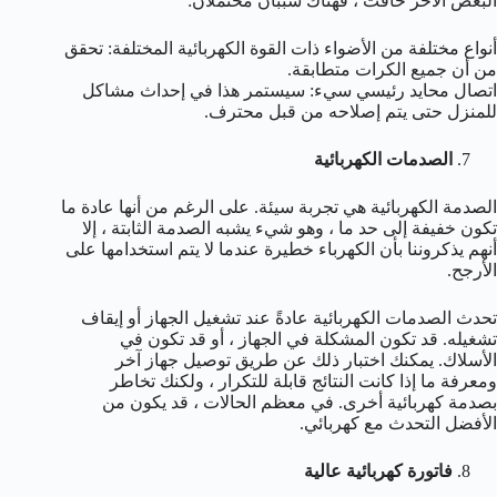
البعض الآخر خافت ، فهناك سببان محتملان:
أنواع مختلفة من الأضواء ذات القوة الكهربائية المختلفة: تحقق
من أن جميع الكرات متطابقة.
اتصال محايد رئيسي سيء: سيستمر هذا في إحداث مشاكل
للمنزل حتى يتم إصلاحه من قبل محترف.
الصدمات الكهربائية
الصدمة الكهربائية هي تجربة سيئة. على الرغم من أنها عادة ما
تكون خفيفة إلى حد ما ، وهو شيء يشبه الصدمة الثابتة ، إلا
أنهم يذكروننا بأن الكهرباء خطيرة عندما لا يتم استخدامها على
الأرجح.
تحدث الصدمات الكهربائية عادةً عند تشغيل الجهاز أو إيقاف
تشغيله. قد تكون المشكلة في الجهاز ، أو قد تكون في
الأسلاك. يمكنك اختبار ذلك عن طريق توصيل جهاز آخر
ومعرفة ما إذا كانت النتائج قابلة للتكرار ، ولكنك تخاطر
بصدمة كهربائية أخرى. في معظم الحالات ، قد يكون من
الأفضل التحدث مع كهربائي.
فاتورة كهربائية عالية