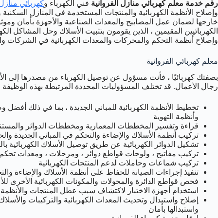
رقم خدمة معلم كهربائي منازل الفروانية
فني الكهرباء و
كهربائي منازل
وإصلاح الأنظمة الكهربائية والمنتجات المستخدمة في المنازل السكنية و
خارجها لضمان عمل المصابيح والمعدات الصناعية والأجهزة بأمان وموثوقية
الكهربائيين المقيمين ، الذين يقومون بتثبيت الأسلاك وحل المشاكل الكهر
وإصلاح أنظمة التحكم والمحركات والمعدات الكهربائية في الشركات وا
معلم كهربائي الفروانية
بصفتك كهربائيًا ، فأنت مسؤول عن توصيل الكهرباء من مصدرها إلى الأ
رجال الأعمال. قد تختلف المسؤوليات المحددة المرتبطة بهذه الوظيفة 
تخطيط الأنظمة الكهربائية للمباني الجديدة ، بما في ذلك أفضل وضع 
وأنظمة التهوية
قراءة وتفسير المخططات المعمارية ومخططات الدوائر والمستند
تركيب أنظمة الأسلاك والإضاءة والتحكم في المباني الجديدة والحالية
تشكيل الدوائر الكهربائية عن طريق توصيل الأسلاك الكهربائية بالم
تركيب مفاتيح ، ولوحات قواطع دوائر ، ومرحلات ، ومعدات تحكم 
تركيب شماعات وحاملات لدعم المنتجات الكهربائية
تنفيذ إجراءات الصيانة للحفاظ على أنظمة الأسلاك والإضاءة وال
فحص قواطع الدائرة والمحولات والمكونات الكهربائية الأخرى لل
استخدام أجهزة الاختبار لاكتشاف سبب عطل المنتجات والأنظمة ا
إصلاح واستبدال وتحديث المعدات الكهربائية والتركيبات والأسلاك ا
واستبدالها بأمان