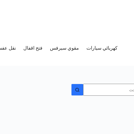
كهربائي سيارات
مقوي سيرفس
فتح اقفال
نقل عفش 