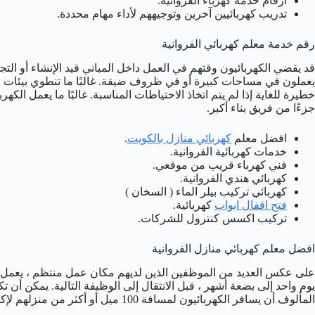
ارقام خدمة كهرباء الفروانية.
تدريب كهربائيين آخرين وتوجيههم لأداء مهام محددة.
رقم خدمة معلم كهربائي الفروانية
قد يقضي الكهربائيون وقتهم في العمل داخل المباني قيد الإنشاء أو التج
يعملون في مساحات كبيرة أو في ظروف ضيقة. غالبًا ما تنطوي بيئات ا
خطيرة للغاية إذا لم يتم اتخاذ الاحتياطات المناسبة. غالبًا ما يعمل ال
جزءًا من فريق بناء أكبر.
افضل معلم
كهربائي منازل بالكويت
.
خدمات كهربائية الفروانية.
فني كهرباء قريب من موقعي.
كهربائي هندي الفروانية.
كهربائي تركيب بيلر الماء ( السخان )
فتح اقفال ابواب
كهربائية.
تركيب اكسس كنترول للشركات.
افضل معلم كهربائي منازل الفروانية
على عكس العديد من الموظفين الذين لديهم مكان عمل منتظم ، يعمل الك
يوم واحد إلى بضعة أشهر ، قبل الانتقال إلى الوظيفة التالية. يمكن أن 
المألوف أن يسافر الكهربائيون لمسافة 100 ميل أو أكثر من منزلهم لإكمال العمل.