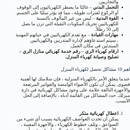
والتجاريين.
التحمل البدني
– غالبًا ما يضطر الكهربائيون إلى الوقوف
أو الركوع لفترات طويلة ، مما قد يؤثر سلبًا على الجسم.
القوة البدنية
– ليس من غير المألوف بالنسبة
للكهربائيين تحريك المكونات الثقيلة التي تزن ما يصل
إلى 50 رطلاً.
مهارات القيادة
– مع تقدم الكهربائيين في حياتهم المهنية
، سيتم استدعاؤهم لإدارة المتدربين والكهربائيين
المبتدئين في مكان العمل.
ارقام كهرباء الري – رقم خدمة كهربائي منازل الري –
تصليح وصيانة كهرباء المنزل.
اهم 10 مشاكل تحصل لكهرباء المنزل
عندما يتعلق الأمر بالكهرباء المنزلية ، فإن سلامتك لها أهمية
قصوى. يمكن أن تكون الأضواء الوامضة والفواتير المرتفعة
والأجهزة التالفة علامة على وجود مشاكل كهربائية في دارة
منزلك. حدد المشاكل من القائمة أدناه ، بالإضافة إلى الحل
الأنسب.
اعطال كهربائية متكر
يمكن أن تحدث العواصف الكهربائية بسبب أي شيء من
الصواعق ، وتلف خطوط الكهرباء ، والأجهزة المعيبة ،
والأسلاك الكهربائية السيئة في المنزل. في حين أن