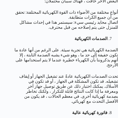
البعض الآخر خافت ، فهناك سببان محتملان:
أنواع مختلفة من الأضواء ذات القوة الكهربائية المختلفة: تحقق
من أن جميع الكرات متطابقة.
اتصال محايد رئيسي سيء: سيستمر هذا في إحداث مشاكل
للمنزل حتى يتم إصلاحه من قبل محترف.
الصدمات الكهربائية
الصدمة الكهربائية هي تجربة سيئة. على الرغم من أنها عادة ما
تكون خفيفة إلى حد ما ، وهو شيء يشبه الصدمة الثابتة ، إلا
أنهم يذكروننا بأن الكهرباء خطيرة عندما لا يتم استخدامها على
الأرجح.
تحدث الصدمات الكهربائية عادةً عند تشغيل الجهاز أو إيقاف
تشغيله. قد تكون المشكلة في الجهاز ، أو قد تكون في
الأسلاك. يمكنك اختبار ذلك عن طريق توصيل جهاز آخر
ومعرفة ما إذا كانت النتائج قابلة للتكرار ، ولكنك تخاطر
بصدمة كهربائية أخرى. في معظم الحالات ، قد يكون من
الأفضل التحدث مع كهربائي.
فاتورة كهربائية عالية