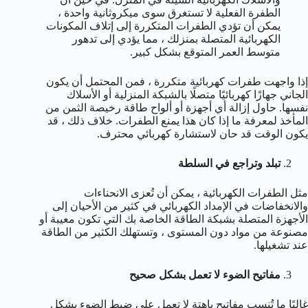
الطفرة الفعلية لا تستغرق سوى ميكروثانية واحدة ،
يمكن أن تؤدي الطفرات المتكررة إلى إتلاف المكونات
الكهربائية المتصلة بمنزلك ، مما يؤدي إلى تدهور
متوسط ​​العمر المتوقع بشكل كبير.
إذا واجهت طفرات كهربائية متكررة ، فمن المحتمل أن يكون
الجاني جهازًا كهربائيًا متصلًا بالشبكة المنزلية أو الأسلاك
نفسها. حاول إزالة أي أجهزة أو ألواح طاقة رخيصة الثمن من
المأخذ لمعرفة ما إذا كان هذا يمنع الطفرات. خلاف ذلك ، قد
يكون الوقت قد حان لاستشارة كهربائي محترف.
تبلد وتراجع في السلطة
مثل الطفرات الكهربائية ، يمكن أن تُعزى الانحناءات
والانخفاضات في الإمداد الكهربائي في كثير من الأحيان إلى
الأجهزة المتصلة بشبكة الطاقة الخاصة بك التي تكون معيبة أو
مصنوعة من مواد دون المستوى ، وتستهلك الكثير من الطاقة
عند تشغيلها.
مفاتيح الضوء لا تعمل بشكل صحيح
غالبًا ما تُنسب مفاتيح باهتة لا تعمل على ضبط الضوء بشكل