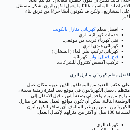
حية ، لذلك يمكن أن تكون خطيرة للغاية إذا لم يتم اتخاذ
الاحتياطات المناسبة. غالبًا ما يعمل الكهربائيون بشكل مستقل
على المشاريع ، ولكن قد يكونون أيضًا جزءًا من فريق بناء
أكبر.
افضل معلم
كهربائي منازل بالكويت
.
خدمات كهربائية الري.
فني كهرباء قريب من موقعي.
كهربائي هندي الري.
كهربائي تركيب بيلر الماء ( السخان )
فتح اقفال ابواب
كهربائية.
تركيب اكسس كنترول للشركات.
افضل معلم كهربائي منازل الري
على عكس العديد من الموظفين الذين لديهم مكان عمل
منتظم ، يعمل الكهربائيون في موقع بعيد لفترة زمنية معينة ،
تتراوح من يوم واحد إلى بضعة أشهر ، قبل الانتقال إلى
الوظيفة التالية. يمكن أن تكون مواقع العمل بعيدة عن منازل
الكهربائيين. ليس من غير المألوف أن يسافر الكهربائيون
لمسافة 100 ميل أو أكثر من منزلهم لإكمال العمل.
كهرباء الري.