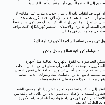
صحيح إلى التصنيع الرديء أو المنتجات غير القياسية.
إذا كنت قد انتقلت للتو إلى منزل جديد وعثرت على مفاتيح لا
يبدو أنها تنشط أي شيء على الإطلاق ، فقد تكون هذه علامة
على استبدال المفاتيح وإزالة التركيبات ، أو قد يكون هناك خطأ
في المنفذ أو الدائرة أو الأسلاك . استشر كهربائيًا إذا كنت تواجه
مشاكل مع مفاتيح في منزلك.
هل تريد بعض نصائح السلامة الكهربائية لمنزلك؟
قواطع كهربائية تنطلق بشكل متكرر
يمكن للعناصر ذات القوة الكهربائية العالية مثل أجهزة
الميكروويف ومجففات الشعر أن تقطع قواطع الدائرة ، خاصة
عند استخدام عناصر أخرى تستهلك الطاقة على نفس المصدر.
تم تصميم قاطع الدائرة لحمايتك أنت ومنزلك ، لذلك عندما
يقوم برحلة ، فهذا علامة على أنه يقوم بعمله.
انظر إلى ما كنت تستخدمه عندما تعثر. إذا كان مجفف الشعر ،
فحاول استخدام الإعداد المنخفض. بدلاً من ذلك ، قم بالحد من
الاستخدام الكهربائي في دائرة واحدة أثناء استخدام الأجهزة
ذات الطاقة العالية.