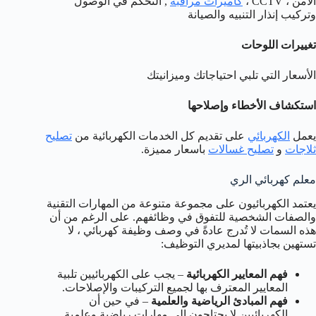
الأمن ، CCTV ،
كاميرات مراقبة
, التحكم في الوصول
وتركيب إنذار التنبيه والصيانة
تغييرات اللوحات
الأسعار التي تلبي احتياجاتك وميزانيتك
استكشاف الأخطاء وإصلاحها
يعمل
الكهربائي
على تقديم كل الخدمات الكهربائية من
تصليح
ثلاجات
و
تصليح غسالات
باسعار مميزة.
معلم كهربائي الري
يعتمد الكهربائيون على مجموعة متنوعة من المهارات التقنية
والصفات الشخصية للتفوق في وظائفهم. على الرغم من أن
هذه السمات لا تُدرج عادةً في وصف وظيفة كهربائي ، لا
تستهين بجاذبيتها لمديري التوظيف:
فهم المعايير الكهربائية
– يجب على الكهربائيين تلبية
المعايير المعترف بها لجميع التركيبات والإصلاحات.
فهم المبادئ الرياضية والعلمية
– في حين أن
الكهربائيين لا يحتاجون إلى مهارات رياضية وعلمية