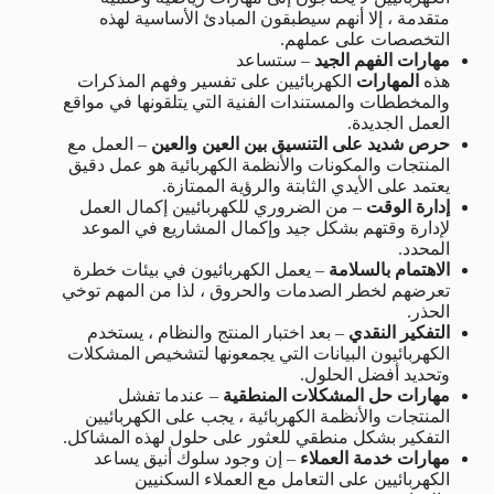
متقدمة ، إلا أنهم سيطبقون المبادئ الأساسية لهذه
التخصصات على عملهم.
مهارات الفهم الجيد
– ستساعد
هذه
المهارات
الكهربائيين على تفسير وفهم المذكرات
والمخططات والمستندات الفنية التي يتلقونها في مواقع
العمل الجديدة.
حرص شديد على التنسيق بين العين والعين
– العمل مع
المنتجات والمكونات والأنظمة الكهربائية هو عمل دقيق
يعتمد على الأيدي الثابتة والرؤية الممتازة.
إدارة الوقت
– من الضروري للكهربائيين إكمال العمل
لإدارة وقتهم بشكل جيد وإكمال المشاريع في الموعد
المحدد.
الاهتمام بالسلامة
– يعمل الكهربائيون في بيئات خطرة
تعرضهم لخطر الصدمات والحروق ، لذا من المهم توخي
الحذر.
التفكير النقدي
– بعد اختبار المنتج والنظام ، يستخدم
الكهربائيون البيانات التي يجمعونها لتشخيص المشكلات
وتحديد أفضل الحلول.
مهارات حل المشكلات المنطقية
– عندما تفشل
المنتجات والأنظمة الكهربائية ، يجب على الكهربائيين
التفكير بشكل منطقي للعثور على حلول لهذه المشاكل.
مهارات خدمة العملاء
– إن وجود سلوك أنيق يساعد
الكهربائيين على التعامل مع العملاء السكنيين