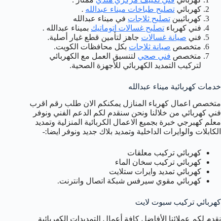
كهربائي
تصليح طباخات ميناء عبدالله
.
كهربائيين
تصليح ثلاجات
في ميناء عبدالله
فني كهرباء
تصليح غسالات اتوماتيك
بميناء عبدالله .
فني
صيانة غسالات
جاهز لتأمين قطع غيار أصلية.
متخصص
صيانة ثلاجات
بكل محافظات الكويت.
متخصص
فني صحي
لتنسيق العمل مع الكهربائي
لتركيب التمديد الكهربائي للأجهزة الصحية.
خدمات كهربائية ميناء عبدالله
متخصص اعمال كهرباء المنازل يمكنكم الان طلب رقم اقرب
فني كهربائي من خلالنا ونحن سنقدم لكم الدعم الفني ونوفر
معلم كهبرجي خبرة بجميع الاعمال الكربائية المنزلية وتمديد
الكابلات والوايرات الداخلية وتمديد بلاك جديد ونوفر ايضا:-
كهربائي تركيب معلقات
كهربائي تركيب سخان الماء
كهربائي تمديد وايرات ستلايت
كهربائي مقوي سيرفس شبكة اتصال وانترنت.
كهربائي تركيب سبوت لايت
نقدم لكم عملائنا الأفاضل كافة أعمال التمديدات الكهربائية