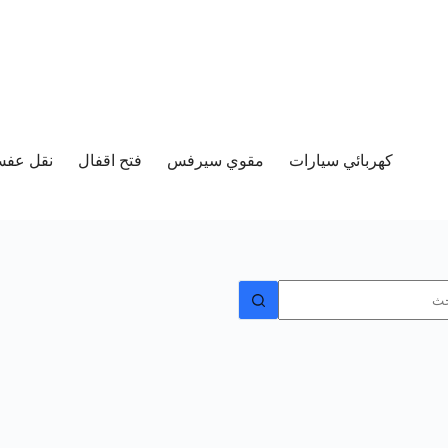
كهربائي سيارات
مقوي سيرفس
فتح اقفال
نقل عفش 