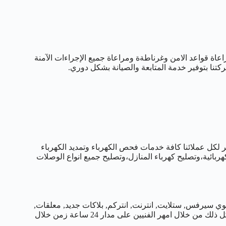
عاة قواعد الامن وغرناطةة ومراعاة جميع الإجراءات الآمنة
شركتنا بتوفير خدمة المتابعة والصيانة بشكل دوري.
لكويت نوفر لكل عملائنا كافة خدمات فحص الكهرباء وتمديد الكهرباء
ربائية،وتصليح كهرباء المنازل،وتصليح جميع انواع الوصلات
ي سيرفس, ستلايت, انترنت, انتركم, بلاكات جديد, معلقات,
جام زجاج سكريت, قفل الكتروني, باب كهربائي, اصلاح شورت السور كل ذلك من خلال امهر الفنيين على مدار 24 ساعة زمن خلال