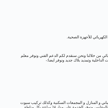
الكهربائي للأجهزة الصحية.
ي من خلالنا ونحن سنقدم لكم الدعم الفني ونوفر معلم
 الداخلية وتمديد بلاك جديد ونوفر ايضا:-
لمباني و المنازل و المجمعات السكنية وكذلك تركيب سبوت
لايت بشكل محترف وتركيب مختلف انواع القواطع والعدادات والازرار والمقابس ونوفر الخدمة على مدار 24 ساعة بكل مناطق