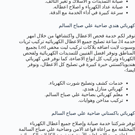
صيانة التمديدات و الأسلاك و تغير التالف.
صيانة عداد الكهرباء و اصلاح اعطاله.
سرعة كبيرة في أداء الخدمة مع الدقة.
كهربائي هندي ضاحية علي صباح السالم
نوفر لكم خدمة فحص الاعطال واكتشافها من خلال امهر
خدمه 24 ساعة تصليح جميع الاعطال الكهربائيه تركيب ثريات
وسبوت لايت اضافه بلاكات تركيب ليت مخفي Led بجميع
المناطق ونوفر افضل الفنيين للتمديدات الكهربائية ولفحص
الكهرباء وتركيب كل انواع الاضاءة، كما نوفر فني كهربائي
هنديوباكستني خبرة كبيرة في تصليح كل الاعطال، ونوفر
ايضا:-
خدمات كشف وتصليح شورت الكهرباء.
كهربائي منازل هندي.
معلم كهربائي بضاحية علي صباح السالم.
تركيب مداخن وهوايات.
كهربائي باكستاني ضاحية علي صباح السالم
توفر شركتنا خدمة صيانة وإصلاح جميع أعطال الكهرباء
المختلفة مع مراعاة قواعد الامن وضاحية علي صباح السالمة
ومراعاة جميع الإجراءات الآمنة عند تمديد الكابلات الكهربائية،