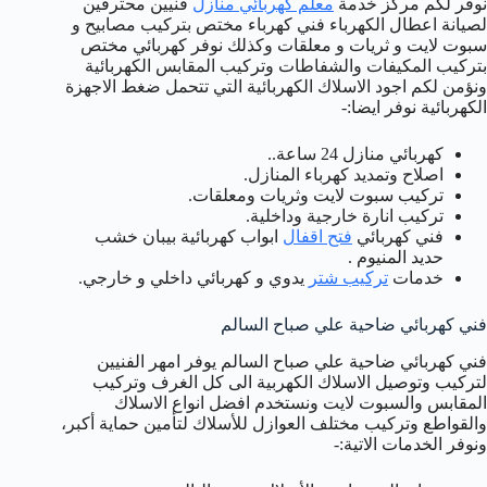
نوفر لكم مركز خدمة
معلم كهربائي منازل
فنيين محترفين
لصيانة اعطال الكهرباء فني كهرباء مختص بتركيب مصابيح و
سبوت لايت و ثريات و معلقات وكذلك نوفر كهربائي مختص
بتركيب المكيفات والشفاطات وتركيب المقابس الكهربائية
ونؤمن لكم اجود الاسلاك الكهربائية التي تتحمل ضغط الاجهزة
الكهربائية نوفر ايضا:-
كهربائي منازل 24 ساعة..
اصلاح وتمديد كهرباء المنازل.
تركيب سبوت لايت وثريات ومعلقات.
تركيب انارة خارجية وداخلية.
فني كهربائي
فتح اقفال
ابواب كهربائية بيبان خشب
حديد المنيوم .
خدمات
تركيب شتر
يدوي و كهربائي داخلي و خارجي.
فني كهربائي ضاحية علي صباح السالم
فني كهربائي ضاحية علي صباح السالم يوفر امهر الفنيين
لتركيب وتوصيل الاسلاك الكهربية الى كل الغرف وتركيب
المقابس والسبوت لايت ونستخدم افضل انواع الاسلاك
والقواطع وتركيب مختلف العوازل للأسلاك لتأمين حماية أكبر،
ونوفر الخدمات الاتية:-