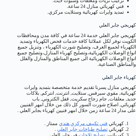
تركيب ثريات ومعلقات وسبوت لايت.
فني كهربائي منازل 24 ساعة.
تمديد وايرات كهربائية وستلايت مركزي.
كهربجي جابر العلي
كهربجي جابر العلي خدمة 24 ساعة في كافة مدن ومحافظات
الكويت نوفر لكل عملائنا كافة خدمات فحص الكهرباء وتمديد
الكهرباء لجميع الغرف، وتصليح شورت الكهرباء ، وتنزيل جميع
انواع الوصلات الكهربائية،وتصليح كهرباء المنازل،وتصليح جميع
انواع الوصلات الكهربائية الى جميع المناطق والمنازل والفلل
والمناطق الصناعية.
كهرباء جابر العلي
كهربجي منازل يسرنا تقديم خدمة متخصصة بتمديد وايرات
كهربائية, مقوي سيرفس, ستلايت, انترنت, انتركم, بلاكات
جديد, معلقات, جام زجاج سكريت, قفل الكتروني, باب
كهربائي, اصلاح شورت السور كل ذلك من خلال امهر الفنيين
على مدار 24 ساعة زمن خلال امهر فنيين كهرباء بجابر العلي .
كهربائي
فني تكييف مركزي هندي
ممتاز .
كهربائي
تصليح طباخات جابر العلي
.
كهربائيين
تصليح ثلاجات
في جابر العلي