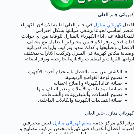
كهربائي جابر العلي
افضل
كهربائي منازل
في جابر العلي اطلبه الان لان الكهرباء
عنصر اساسي لحياتنا وينبغى صيانتها بشكل احترافي
للمحافظة على اداء الكهرباء بالمنازل للوقاية من اي حوادث
لذلك فنحن نوفر لكم فنيين محترفين للتعامل مع مختلف
الاعطال وتصليحها و كذلك تمديد وتركيب وايرات كهربائية
وصيانة مكائن كهربية في المنزل وتركيب الانارات بمختلف
انواعها الثريات والمعلقات والانارة الخارجية، ونوفر ايضا :-
الكشف عن سبب العطل باستخدام أحدث الأجهزة.
تصليح لوحة القواطع الرئيسية.
صيانة عداد الكهرباء و اصلاح اعطاله.
صيانة التمديدات و الأسلاك و تغير التالف منها .
تصليح الغسالات والتليفزيونات والنشافات.
صيانة التمديدات الكهربية والكابلات الداخلية.
كهربائي منازل جابر العلي
نوفر لكم مركز خدمة
معلم كهربائي منازل
فنيين محترفين
لصيانة اعطال الكهرباء فني كهرباء مختص بتركيب مصابيح و