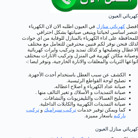
كهربائي العيون
افضل
كهربائي منازل
في العيون اطلبه الان لان الكهرباء
عنصر اساسي لحياتنا وينبغى صيانتها بشكل احترافي
للمحافظة على اداء الكهرباء بالمنازل للوقاية من اي حوادث
لذلك فنحن نوفر لكم فنيين محترفين للتعامل مع مختلف
الاعطال وتصليحها و كذلك تمديد وتركيب وايرات كهربائية
وصيانة مكائن كهربية في المنزل وتركيب الانارات بمختلف
انواعها الثريات والمعلقات والانارة الخارجية، ونوفر ايضا :-
الكشف عن سبب العطل باستخدام أحدث الأجهزة.
تصليح لوحة القواطع الرئيسية.
صيانة عداد الكهرباء و اصلاح اعطاله.
صيانة التمديدات و الأسلاك و تغير التالف منها .
تصليح الغسالات والتليفزيونات والنشافات.
صيانة التمديدات الكهربية والكابلات الداخلية.
كما ويمكن توفير خدمات
تركيب سيراميك
و
تركيب
باركيه
باسعار مميزة.
كهربائي منازل العيون