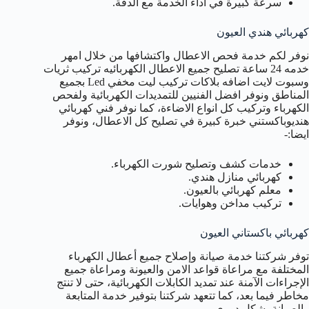
سرعة كبيرة في أداء الخدمة مع الدقة.
كهربائي هندي العيون
نوفر لكم خدمة فحص الاعطال واكتشافها من خلال امهر
خدمه 24 ساعة تصليح جميع الاعطال الكهربائيه تركيب ثريات
وسبوت لايت اضافه بلاكات تركيب ليت مخفي Led بجميع
المناطق ونوفر افضل الفنيين للتمديدات الكهربائية ولفحص
الكهرباء وتركيب كل انواع الاضاءة، كما نوفر فني كهربائي
هنديوباكستني خبرة كبيرة في تصليح كل الاعطال، ونوفر
ايضا:-
خدمات كشف وتصليح شورت الكهرباء.
كهربائي منازل هندي.
معلم كهربائي بالعيون.
تركيب مداخن وهوايات.
كهربائي باكستاني العيون
توفر شركتنا خدمة صيانة وإصلاح جميع أعطال الكهرباء
المختلفة مع مراعاة قواعد الامن والعيونة ومراعاة جميع
الإجراءات الآمنة عند تمديد الكابلات الكهربائية، حتى لا تنتج
مخاطر فيما بعد، كما تتعهد شركتنا بتوفير خدمة المتابعة
والصيانة بشكل دوري.