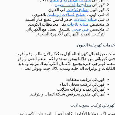
كهربائي
تصليح طباخات العيون
.
كهربائيين
تصليح ثلاجات
في العيون
فني كهرباء
تصليح غسالات اتوماتيك
بالعيون .
فني
صيانة غسالات
جاهز لتأمين قطع غيار أصلية.
متخصص
صيانة ثلاجات
بكل محافظات الكويت.
متخصص
فني صحي
لتنسيق العمل مع الكهربائي
لتركيب التمديد الكهربائي للأجهزة الصحية.
خدمات كهربائية العيون
متخصص اعمال كهرباء المنازل يمكنكم الان طلب رقم اقرب
فني كهربائي من خلالنا ونحن سنقدم لكم الدعم الفني ونوفر
معلم كهبرجي خبرة بجميع الاعمال الكربائية المنزلية وتمديد
الكابلات والوايرات الداخلية وتمديد بلاك جديد ونوفر ايضا:-
كهربائي تركيب معلقات
كهربائي تركيب سخان الماء
كهربائي تمديد وايرات ستلايت
كهربائي مقوي سيرفس شبكة اتصال وانترنت.
كهربائي تركيب سبوت لايت
نقدم لكم عملائنا الأفاضل كافة أعمال التمديدات الكهربائية