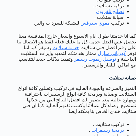
تركيب ستلايت .
تصليح تلفزيون
صيانة ستلايت .
تركيب
مقوي سيرفس
للشبكة للسرداب والبر.
كما انا خدمتنا طوال ايام الاسبوع واسعار خارج المنافسة معنا
تحصل علي افضل خدمة كل ما عليك فعله فقط هو الاتصال بنا
على رقم افضل فني ستلايت
خدمة ستلايت
رسيفر كما اننا
نوفر
كهربائي منازل
ممتاز بخدمتكم لتمديد وايرات الستلايت
الداخلية و
توصيل ريموت رسيفر
وتمديد بلاكات جديد لتتناسب
مع اماكن التلفاز والرسيفر .
صيانة ستلايت
التميز والسرعه والجودة العاليه في تركيب وتصليح كافة انواع
الستلايت وصيانة وبرمجة كافة انواع الرسيفرات باحترافية
ومهاره عالية معنا نضمن لك افضل النتائج التي من خلالها
نستطيع ارضاء كل عملائنا وكسب ثقتهم الغالية كما ان فني
ستلايت هندي الخاص بنا يمكنه ايضا
تركيب ستلايت .
برمجة رسيفرات
.
صيانة رسيفرات .