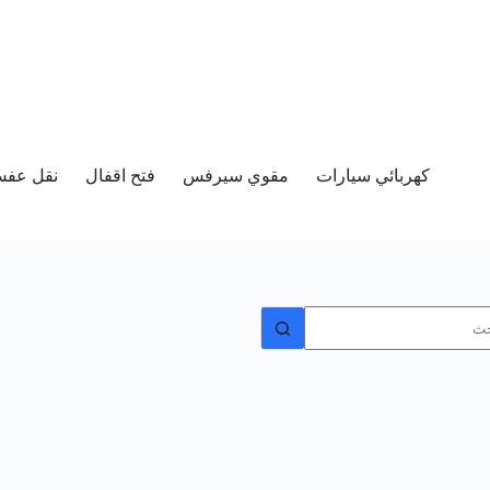
كهربائي سيارات
مقوي سيرفس
فتح اقفال
نقل عفش 