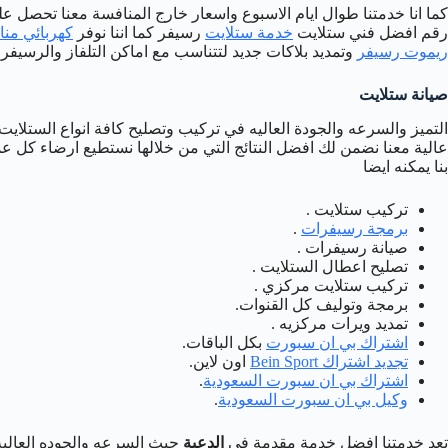
كما انا خدمتنا طوال ايام الاسبوع واسعار خارج المنافسة معنا تحصل 
رقم افضل فني ستلايت
خدمة ستلايت
رسيفر كما اننا نوفر
كهربائي منا
ريموت رسيفر
وتمديد بلاكات جديد لتتناسب مع اماكن التلفاز والرسيفر 
صيانة ستلايت
التميز والسرعه والجودة العاليه في تركيب وتصليح كافة انواع الستلايت
عالية معنا نضمن لك افضل النتائج التي من خلالها نستطيع ارضاء كل ع
بنا يمكنه ايضا
تركيب ستلايت .
برمجة رسيفرات
.
صيانة رسيفرات .
تصليح اعطال الستلايت .
تركيب ستلايت مركزي .
برمجة وتوليف كل القنوات.
تمديد ويرات مركزيه .
اشتراك بي ان سبورت
بكل الباقات.
تجديد اشتراك Bein Sport
اون لاين.
اشتراك بي ان سبورت السعودية
.
وكيل بي ان سبورت السعودية
.
تعد خدمتنا افضل خدمة مقدمة في
الدعية
حيث السرعه والجوده العالية وبا