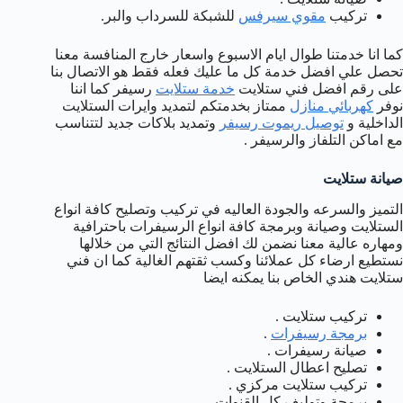
تركيب
مقوي سيرفس
للشبكة للسرداب والبر.
كما انا خدمتنا طوال ايام الاسبوع واسعار خارج المنافسة معنا
تحصل علي افضل خدمة كل ما عليك فعله فقط هو الاتصال بنا
على رقم افضل فني ستلايت
خدمة ستلايت
رسيفر كما اننا
نوفر
كهربائي منازل
ممتاز بخدمتكم لتمديد وايرات الستلايت
الداخلية و
توصيل ريموت رسيفر
وتمديد بلاكات جديد لتتناسب
مع اماكن التلفاز والرسيفر .
صيانة ستلايت
التميز والسرعه والجودة العاليه في تركيب وتصليح كافة انواع
الستلايت وصيانة وبرمجة كافة انواع الرسيفرات باحترافية
ومهاره عالية معنا نضمن لك افضل النتائج التي من خلالها
نستطيع ارضاء كل عملائنا وكسب ثقتهم الغالية كما ان فني
ستلايت هندي الخاص بنا يمكنه ايضا
تركيب ستلايت .
برمجة رسيفرات
.
صيانة رسيفرات .
تصليح اعطال الستلايت .
تركيب ستلايت مركزي .
برمجة وتوليف كل القنوات.