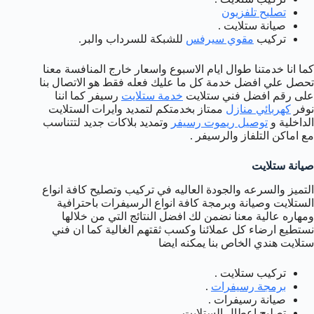
تصليح تلفزيون
صيانة ستلايت .
تركيب
مقوي سيرفس
للشبكة للسرداب والبر.
كما انا خدمتنا طوال ايام الاسبوع واسعار خارج المنافسة معنا
تحصل علي افضل خدمة كل ما عليك فعله فقط هو الاتصال بنا
على رقم افضل فني ستلايت
خدمة ستلايت
رسيفر كما اننا
نوفر
كهربائي منازل
ممتاز بخدمتكم لتمديد وايرات الستلايت
الداخلية و
توصيل ريموت رسيفر
وتمديد بلاكات جديد لتتناسب
مع اماكن التلفاز والرسيفر .
صيانة ستلايت
التميز والسرعه والجودة العاليه في تركيب وتصليح كافة انواع
الستلايت وصيانة وبرمجة كافة انواع الرسيفرات باحترافية
ومهاره عالية معنا نضمن لك افضل النتائج التي من خلالها
نستطيع ارضاء كل عملائنا وكسب ثقتهم الغالية كما ان فني
ستلايت هندي الخاص بنا يمكنه ايضا
تركيب ستلايت .
برمجة رسيفرات
.
صيانة رسيفرات .
تصليح اعطال الستلايت .