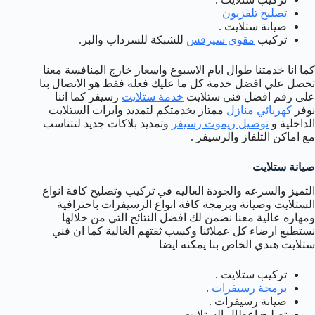
تصليح تلفزيون
صيانة ستلايت .
تركيب
مقوي سيرفس
للشبكة للسرداب والبر.
كما انا خدمتنا طوال ايام الاسبوع واسعار خارج المنافسة معنا
تحصل علي افضل خدمة كل ما عليك فعله فقط هو الاتصال بنا
على رقم افضل فني ستلايت
خدمة ستلايت
رسيفر كما اننا
نوفر
كهربائي منازل
ممتاز بخدمتكم لتمديد وايرات الستلايت
الداخلية و
توصيل ريموت رسيفر
وتمديد بلاكات جديد لتتناسب
مع اماكن التلفاز والرسيفر .
صيانة ستلايت
التميز والسرعه والجودة العاليه في تركيب وتصليح كافة انواع
الستلايت وصيانة وبرمجة كافة انواع الرسيفرات باحترافية
ومهاره عالية معنا نضمن لك افضل النتائج التي من خلالها
نستطيع ارضاء كل عملائنا وكسب ثقتهم الغالية كما ان فني
ستلايت هندي الخاص بنا يمكنه ايضا
تركيب ستلايت .
برمجة رسيفرات
.
صيانة رسيفرات .
تصليح اعطال الستلايت .