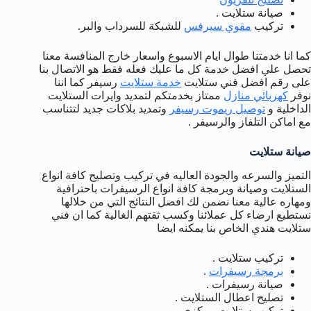
صيانة ستلايت .
تركيب
مقوي سيرفس
للشبكة للسرداب والبر.
كما انا خدمتنا طوال ايام الاسبوع واسعار خارج المنافسة معنا
تحصل علي افضل خدمة كل ما عليك فعله فقط هو الاتصال بنا
على رقم افضل فني ستلايت
خدمة ستلايت
رسيفر كما اننا
نوفر
كهربائي منازل
ممتاز بخدمتكم لتمديد وايرات الستلايت
الداخلية و
توصيل ريموت رسيفر
وتمديد بلاكات جديد لتتناسب
مع اماكن التلفاز والرسيفر .
صيانة ستلايت
التميز والسرعه والجودة العاليه في تركيب وتصليح كافة انواع
الستلايت وصيانة وبرمجة كافة انواع الرسيفرات باحترافية
ومهاره عالية معنا نضمن لك افضل النتائج التي من خلالها
نستطيع ارضاء كل عملائنا وكسب ثقتهم الغالية كما ان فني
ستلايت هندي الخاص بنا يمكنه ايضا
تركيب ستلايت .
برمجة رسيفرات
.
صيانة رسيفرات .
تصليح اعطال الستلايت .
تركيب ستلايت مركزي .