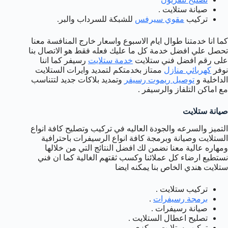
صيانة ستلايت .
تركيب
مقوي سيرفس
للشبكة للسرداب والبر.
كما انا خدمتنا طوال ايام الاسبوع واسعار خارج المنافسة معنا
تحصل علي افضل خدمة كل ما عليك فعله فقط هو الاتصال بنا
على رقم افضل فني ستلايت
خدمة ستلايت
رسيفر كما اننا
نوفر
كهربائي منازل
ممتاز بخدمتكم لتمديد وايرات الستلايت
الداخلية و
توصيل ريموت رسيفر
وتمديد بلاكات جديد لتتناسب
مع اماكن التلفاز والرسيفر .
صيانة ستلايت
التميز والسرعه والجودة العاليه في تركيب وتصليح كافة انواع
الستلايت وصيانة وبرمجة كافة انواع الرسيفرات باحترافية
ومهاره عالية معنا نضمن لك افضل النتائج التي من خلالها
نستطيع ارضاء كل عملائنا وكسب ثقتهم الغالية كما ان فني
ستلايت هندي الخاص بنا يمكنه ايضا
تركيب ستلايت .
برمجة رسيفرات
.
صيانة رسيفرات .
تصليح اعطال الستلايت .
تركيب ستلايت مركزي .