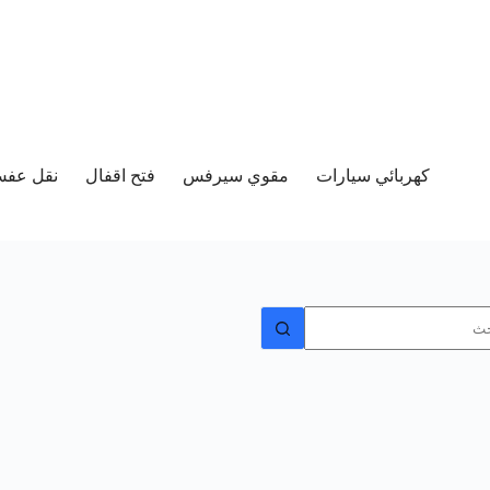
كهربائي سيارات
مقوي سيرفس
فتح اقفال
نقل عفش 