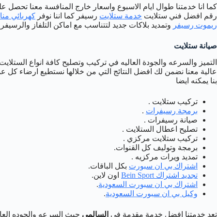
كما انا خدمتنا طوال ايام الاسبوع واسعار خارج المنافسة معنا تحصل 
رقم افضل فني ستلايت
خدمة ستلايت
رسيفر كما اننا نوفر
كهربائي منا
ريموت رسيفر
وتمديد بلاكات جديد لتتناسب مع اماكن التلفاز والرسيفر 
صيانة ستلايت
التميز والسرعه والجودة العاليه في تركيب وتصليح كافة انواع الستلايت
عالية معنا نضمن لك افضل النتائج التي من خلالها نستطيع ارضاء كل ع
بنا يمكنه ايضا
تركيب ستلايت .
برمجة رسيفرات
.
صيانة رسيفرات .
تصليح اعطال الستلايت .
تركيب ستلايت مركزي .
برمجة وتوليف كل القنوات.
تمديد ويرات مركزيه .
اشتراك بي ان سبورت
بكل الباقات.
تجديد اشتراك Bein Sport
اون لاين.
اشتراك بي ان سبورت السعودية
.
وكيل بي ان سبورت السعودية
.
تعد خدمتنا افضل خدمة مقدمة في
السالمي
حيث السرعه والجوده العالية و