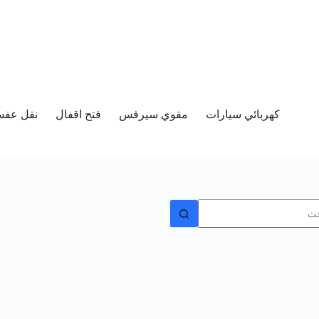
كهربائي سيارات
مقوي سيرفس
فتح اقفال
نقل عفش 