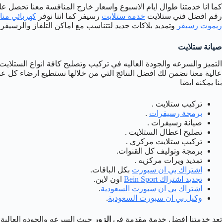
كما انا خدمتنا طوال ايام الاسبوع واسعار خارج المنافسة معنا تحصل 
رقم افضل فني ستلايت
خدمة ستلايت
رسيفر كما اننا نوفر
كهربائي منا
ريموت رسيفر
وتمديد بلاكات جديد لتتناسب مع اماكن التلفاز والرسيفر 
صيانة ستلايت
التميز والسرعه والجودة العاليه في تركيب وتصليح كافة انواع الستلايت
عالية معنا نضمن لك افضل النتائج التي من خلالها نستطيع ارضاء كل ع
بنا يمكنه ايضا
تركيب ستلايت .
برمجة رسيفرات
.
صيانة رسيفرات .
تصليح اعطال الستلايت .
تركيب ستلايت مركزي .
برمجة وتوليف كل القنوات.
تمديد ويرات مركزيه .
اشتراك بي ان سبورت
بكل الباقات.
تجديد اشتراك Bein Sport
اون لاين.
اشتراك بي ان سبورت السعودية
.
وكيل بي ان سبورت السعودية
.
تعد خدمتنا افضل خدمة مقدمة في
الزور
حيث السرعه والجوده العالية وبارخ