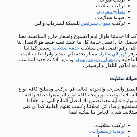
تركيب ستلايت .
تصليح تلفزيون
صيانة ستلايت .
تركيب
مقوي سيرفس
للشبكة للسرداب والبر.
كما انا خدمتنا طوال ايام الاسبوع واسعار خارج المنافسة معنا
تحصل علي افضل خدمة كل ما عليك فعله فقط هو الاتصال بنا
على رقم افضل فني ستلايت
خدمة ستلايت
رسيفر كما اننا
نوفر
كهربائي منازل
ممتاز بخدمتكم لتمديد وايرات الستلايت
الداخلية و
توصيل ريموت رسيفر
وتمديد بلاكات جديد لتتناسب
مع اماكن التلفاز والرسيفر .
صيانة ستلايت
التميز والسرعه والجودة العاليه في تركيب وتصليح كافة انواع
الستلايت وصيانة وبرمجة كافة انواع الرسيفرات باحترافية
ومهاره عالية معنا نضمن لك افضل النتائج التي من خلالها
نستطيع ارضاء كل عملائنا وكسب ثقتهم الغالية كما ان فني
ستلايت هندي الخاص بنا يمكنه ايضا
تركيب ستلايت .
برمجة رسيفرات
.
صيانة رسيفرات .