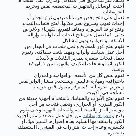
تمتلك شركتنا فريق فني متكامل ومدرب على استخدام
أحدث الوسائل والتجهيزات المخصصة لقص وتخريم
الخرسانات.
نعمل على فتح وقص خرسانات بدون نزع الجدار أو
إحداث ثقوب وشروخ بغير مكانها، لفتح فتحات التمديد
وفتح نوافذ الفريون، ومنافذ لتفريغ الكهرباء ولأغراض
شتى، كما نعمل على فتح فتحات أسطوانية، وإزالة
الأسقف والعواميد بدون مشاكل.
نقوم بفتح كور للمطابخ وعمل فتحات في الجدار من
أجل عمل شبابيك وأبواب ومهما بلغت سماكته، ونقوم
بعمل فتحات صغيرة لتمرير الكابلات والأسلاك
الكهربائية ولفتحات التكييف والتهوية من ١ إلى ١٤
بوصة.
نقوم بقص كل من الأسقف والعواميد والجدران
باحترافية ومهارة عاليتين، ونستخدم منشار الواير لقص
وتخريم الخرسانة، كما نوفر مقاول قص خرسانة
مسلحة في الكويت.
نقوم بفتح الأبواب والشبابيك باستخدام أجهزة حديثة من
الكور الليزري أو الحراري، ونعمل فتحات من أجل
مواسير الغاز وللسخانات، ولفتحات التهوية وحتى نقوم
بفتح و
قص خرسانات
من أجل عمل مصعد وتمتاز أجهزة
الكور واستخدامها السليم بعدم إضرارها للسيراميك أو
تكسيره، وعدم إحداث اهتزازات في المبنى إذا استعملته
يد خبيرة.