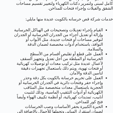
كامل لمبنى ولتمرير دكتات الكهرباء ولتغيير تقسيم مساحات
الشقق والفيلات وإجراء فتحات للمداخن.
خدمات شركة قص خرسانه بالكويت عديدة منها مايلي:
القيام بإجراء تعديلات وتصحيحات في الهياكل الخرسانية
وإزالة أو تعديل أجزاء من الجدران الخرسانية أو الجدران
لتوفير مساحات أو فتحات جديدة، مثل الأبواب أو
النوافذ، باستخدام أدوات مخصصة لضمان الدقة
والسلامة.
العمل على قطع أو تقليص أقسام من الأسطح
الخرسانية أو المبلطة من أجل تعديل وتجهيز السقف
لأعمال عديدة مثل تركيب معدات أو توصيلات كهربائية
أو فتحات تهوية، ويتم ذلك باستعمال تجهيزات دقيقة
لتأمين الدقة والأمان.
العمل على تخريم خرسانة بالكويت بكل دقة وحذر
وإجراء حفر وفتحات دائرية في الجدران الخرسانية أو
الحجرية باستعمال معدات متخصصة مثل المثاقب
الكهربائية أو أدوات التثقيب الماسية، وذلك لتثبيت
أنابيب، تمديدات كهربائية، أو أنظمة تكييف الهواء وأيضاً
فتح كور للمداخن.
الخبرة الكبيرة بحفر الأساسات وصب الخرسانات
لضمان استقرار المباني وتحملها للأحمال بالإضافة إلى