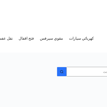
كهربائي سيارات
مقوي سيرفس
فتح اقفال
نقل عفش 