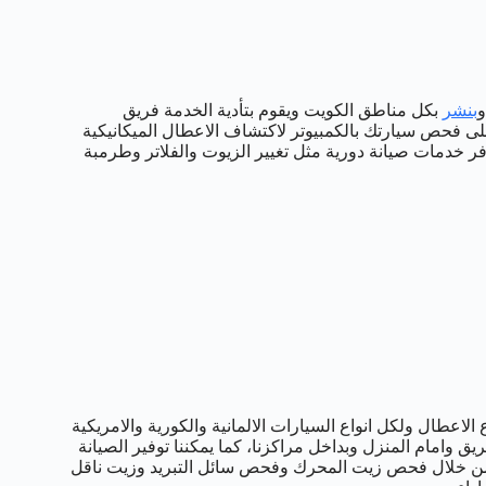
و
بنشر
بكل مناطق الكويت ويقوم بتأدية الخدمة فريق
ى فحص سيارتك بالكمبيوتر لاكتشاف الاعطال الميكانيكية
وفر خدمات صيانة دورية مثل تغيير الزيوت والفلاتر وطرمبة
لاعطال ولكل انواع السيارات الالمانية والكورية والامريكية
عدون لخدمتكم على مدار 24 ساعة على الطريق وامام المنزل وبداخل مراكزنا، كما يمكننا توفير الصيانة
 من خلال فحص زيت المحرك وفحص سائل التبريد وزيت ناقل