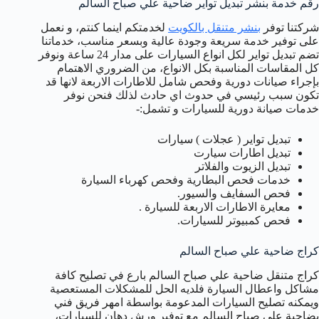
رقم خدمة بنشر تبديل تواير ضاحية علي صباح السالم
شركتنا توفر
بنشر متنقل بالكويت
لخدمتكم اينما كنتم، و نعمل
على توفير خدمة سريعة وجودة عالية وبسعر مناسب، خدماتنا
تضم تبديل تواير لكل انواع السيارات على مدار 24 ساعة ونوفر
كل المقاسات المناسبة بكل الانواع، من الضروري الاهتمام
بإجراء صيانات دورية وفحص شامل للاطارات الاربعة لانها قد
تكون سبب رئيسي في حدوث اي حادث لذلك فنحن نوفر
خدمات صيانة دورية للسيارات و تشمل:-
تبديل تواير ( عجلات ) سيارات
تبديل اطارات سيارت
تبديل الزيوت والفلاتر
خدمات فحص البطارية وفحص كهرباء السيارة
فحص السفايف والسيور.
معايرة الاطارات الاربعة للسيارة .
فحص كمبيوتر للسيارات.
كراج ضاحية علي صباح السالم
كراج متنقل ضاحية علي صباح السالم بارع في تصليح كافة
مشاكل واعطال السيارة فلديه الحل للمشكلات المستعصية
ويمكنه تصليح السيارات المدعومة بواسطة امهر فريق فني
بضاحية علي صباح السالم مع توفير ورش دهان للسيارات،