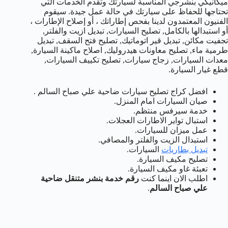
ميكانيكي بنشرجي المناسبة لسيارتك وتقدم الخدمات التي
تحتاجها للحفاظ على سيارتك في حالة عمل جيدة. سيقوم
الفنيون المعتمدون لدينا بفحص إطاراتك ، أو إصلاح الإطارات ،
أو استبدالها بالكامل, تصليح السيارات, تبديل ازيت والفلتر,
تجفيت مكائن, تبديل قير اتوماتيك, تصليح فتح السقف, تبديل
طرمية ماء, تصليح معاونات هيدروليك, اصلاح ماكينة السيارة,
معدات السيارات, زجاج سيارات, تصليح تكييف السيارات,
قطع غيار السيارة.
افضل كراج تصليح سيارات ضاحية علي صباح السالم .
صيان السيارات امام المنزل.
خدمة سيرفس منتظم.
استبال تواير الاطارات العجلات.
عمل ميزان للسيارات.
استبدال الزيت والفلتر والمصافي.
تبديل بطاريات
السيارات.
تصليح مكيف السيارة.
تعبئة غاو مكيف السيارة.
اطلب الان اينما كنت
رقم خدمة بنشر متنقل ضاحية
علي صباح السالم
.