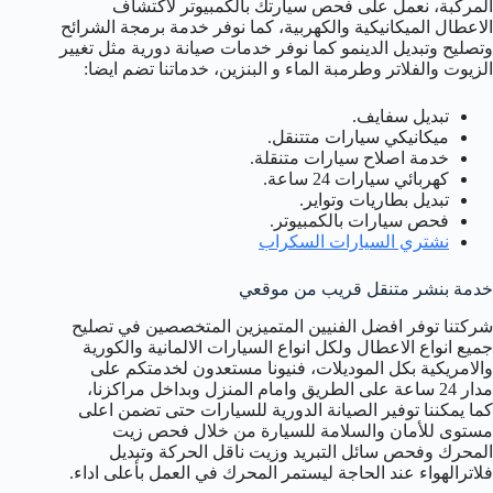
المركبة، نعمل على فحص سيارتك بالكمبيوتر لاكتشاف
الاعطال الميكانيكية والكهربية، كما نوفر خدمة برمجة الشرائح
وتصليح وتبديل الدينمو كما نوفر خدمات صيانة دورية مثل تغيير
الزيوت والفلاتر وطرمبة الماء و البنزين، خدماتنا تضم ايضا:
تبديل سفايف.
ميكانيكي سيارات متتنقل.
خدمة اصلاح سيارات متنقلة.
كهربائي سيارات 24 ساعة.
تبديل بطاريات وتواير.
فحص سيارات بالكمبيوتر.
نشتري السيارات السكراب
خدمة بنشر متنقل قريب من موقعي
شركتنا توفر افضل الفنيين المتميزين المتخصصين في تصليح
جميع انواع الاعطال ولكل انواع السيارات الالمانية والكورية
والامريكية بكل الموديلات، فنيونا مستعدون لخدمتكم على
مدار 24 ساعة على الطريق وامام المنزل وبداخل مراكزنا،
كما يمكننا توفير الصيانة الدورية للسيارات حتى تضمن اعلى
مستوى للأمان والسلامة للسيارة من خلال فحص زيت
المحرك وفحص سائل التبريد وزيت ناقل الحركة وتبديل
فلاترالهواء عند الحاجة ليستمر المحرك في العمل بأعلى اداء.