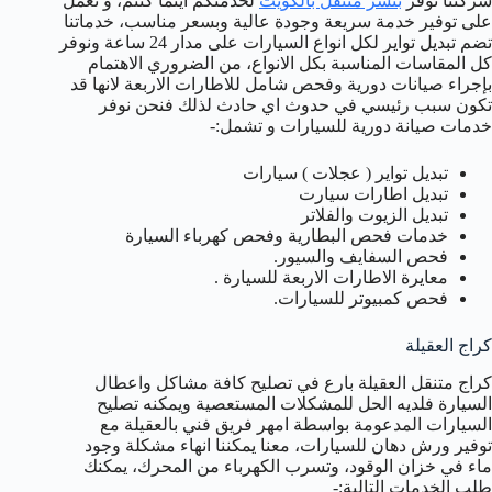
شركتنا توفر
بنشر متنقل بالكويت
لخدمتكم اينما كنتم، و نعمل
على توفير خدمة سريعة وجودة عالية وبسعر مناسب، خدماتنا
تضم تبديل تواير لكل انواع السيارات على مدار 24 ساعة ونوفر
كل المقاسات المناسبة بكل الانواع، من الضروري الاهتمام
بإجراء صيانات دورية وفحص شامل للاطارات الاربعة لانها قد
تكون سبب رئيسي في حدوث اي حادث لذلك فنحن نوفر
خدمات صيانة دورية للسيارات و تشمل:-
تبديل تواير ( عجلات ) سيارات
تبديل اطارات سيارت
تبديل الزيوت والفلاتر
خدمات فحص البطارية وفحص كهرباء السيارة
فحص السفايف والسيور.
معايرة الاطارات الاربعة للسيارة .
فحص كمبيوتر للسيارات.
كراج العقيلة
كراج متنقل العقيلة بارع في تصليح كافة مشاكل واعطال
السيارة فلديه الحل للمشكلات المستعصية ويمكنه تصليح
السيارات المدعومة بواسطة امهر فريق فني بالعقيلة مع
توفير ورش دهان للسيارات، معنا يمكننا انهاء مشكلة وجود
ماء في خزان الوقود، وتسرب الكهرباء من المحرك، يمكنك
طلب الخدمات التالية:-