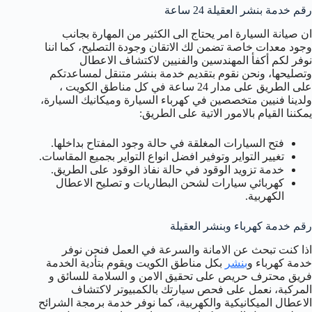
رقم خدمة بنشر العقيلة 24 ساعة
ان صيانة السيارة امر يحتاج الى الكثير من المهارة بجانب
وجود معدات خاصة تضمن لك الاتقان وجودة التصليح، كما اننا
نوفر لكم أكفأ المهندسين والفنيين لاكتشاف الاعطال
وتصليحها، ونحن نقوم بتقديم خدمة بنشر متنقل لمساعدتكم
على الطريق على مدار 24 ساعة في كل مناطق الكويت ،
ولدينا فنيين متخصصين في كهرباء السيارة وميكانيك السيارة،
يمكننا القيام بالامور الاتية على الطريق:
فتح السيارات المغلقة في حالة وجود المفتاح بداخلها.
تغيير التواير وتوفير افضل انواع التواير بجميع المقاسات.
خدمة تزويد الوقود في حالة نفاذ الوقود على الطريق.
كهربائي سيارات لشحن البطاريات و تصليح الاعطال
الكهربية.
رقم خدمة كهرباء وبنشر العقيلة
اذا كنت تبحث عن الامانة والسرعة في العمل فنحن نوفر
خدمة كهرباء و
بنشر
بكل مناطق الكويت ويقوم بتأدية الخدمة
فريق محترف حريص على تحقيق الامن و السلامة للسائق و
المركبة، نعمل على فحص سيارتك بالكمبيوتر لاكتشاف
الاعطال الميكانيكية والكهربية، كما نوفر خدمة برمجة الشرائح