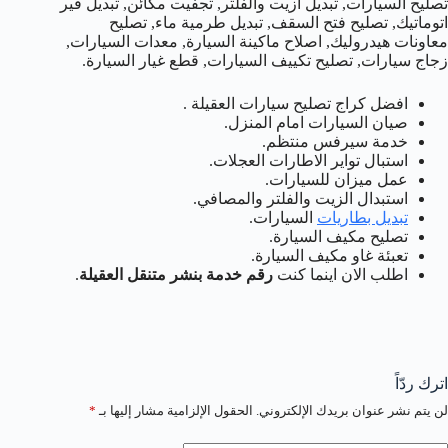
تصليح السيارات, تبديل ازيت والفلتر, تجفيت مكائن, تبديل قير
اتوماتيك, تصليح فتح السقف, تبديل طرمية ماء, تصليح
معاونات هيدروليك, اصلاح ماكينة السيارة, معدات السيارات,
زجاج سيارات, تصليح تكييف السيارات, قطع غيار السيارة.
افضل كراج تصليح سيارات العقيلة .
صيان السيارات امام المنزل.
خدمة سيرفس منتظم.
استبال تواير الاطارات العجلات.
عمل ميزان للسيارات.
استبدال الزيت والفلتر والمصافي.
تبديل بطاريات
السيارات.
تصليح مكيف السيارة.
تعبئة غاو مكيف السيارة.
اطلب الان اينما كنت
رقم خدمة بنشر متنقل العقيلة
.
اترك ردّاً
لن يتم نشر عنوان بريدك الإلكتروني.
الحقول الإلزامية مشار إليها بـ
*