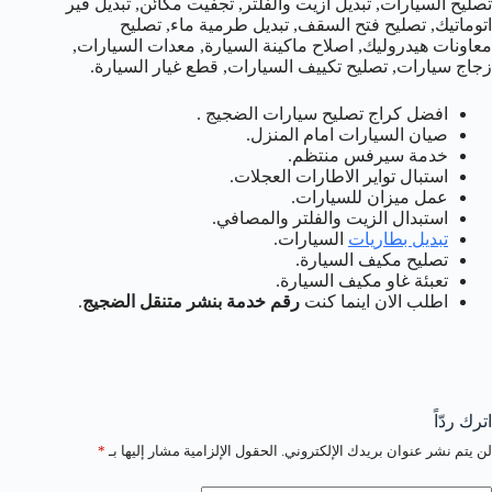
تصليح السيارات, تبديل ازيت والفلتر, تجفيت مكائن, تبديل قير
اتوماتيك, تصليح فتح السقف, تبديل طرمية ماء, تصليح
معاونات هيدروليك, اصلاح ماكينة السيارة, معدات السيارات,
زجاج سيارات, تصليح تكييف السيارات, قطع غيار السيارة.
افضل كراج تصليح سيارات الضجيج .
صيان السيارات امام المنزل.
خدمة سيرفس منتظم.
استبال تواير الاطارات العجلات.
عمل ميزان للسيارات.
استبدال الزيت والفلتر والمصافي.
تبديل بطاريات
السيارات.
تصليح مكيف السيارة.
تعبئة غاو مكيف السيارة.
اطلب الان اينما كنت
رقم خدمة بنشر متنقل الضجيج
.
اترك ردّاً
لن يتم نشر عنوان بريدك الإلكتروني.
الحقول الإلزامية مشار إليها بـ
*