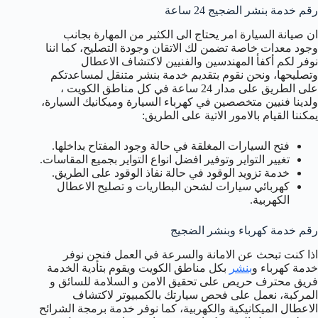
رقم خدمة بنشر الضجيج 24 ساعة
ان صيانة السيارة امر يحتاج الى الكثير من المهارة بجانب
وجود معدات خاصة تضمن لك الاتقان وجودة التصليح، كما اننا
نوفر لكم أكفأ المهندسين والفنيين لاكتشاف الاعطال
وتصليحها، ونحن نقوم بتقديم خدمة بنشر متنقل لمساعدتكم
على الطريق على مدار 24 ساعة في كل مناطق الكويت ،
ولدينا فنيين متخصصين في كهرباء السيارة وميكانيك السيارة،
يمكننا القيام بالامور الاتية على الطريق:
فتح السيارات المغلقة في حالة وجود المفتاح بداخلها.
تغيير التواير وتوفير افضل انواع التواير بجميع المقاسات.
خدمة تزويد الوقود في حالة نفاذ الوقود على الطريق.
كهربائي سيارات لشحن البطاريات و تصليح الاعطال
الكهربية.
رقم خدمة كهرباء وبنشر الضجيج
اذا كنت تبحث عن الامانة والسرعة في العمل فنحن نوفر
خدمة كهرباء و
بنشر
بكل مناطق الكويت ويقوم بتأدية الخدمة
فريق محترف حريص على تحقيق الامن و السلامة للسائق و
المركبة، نعمل على فحص سيارتك بالكمبيوتر لاكتشاف
الاعطال الميكانيكية والكهربية، كما نوفر خدمة برمجة الشرائح