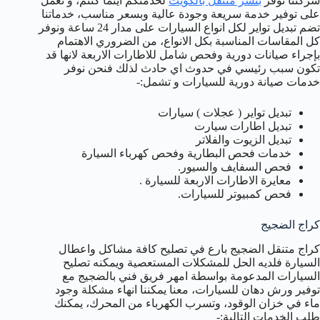
شركتنا توفر
بنشر متنقل بالكويت
لخدمتكم اينما كنتم، و نعمل
على توفير خدمة سريعة وجودة عالية وبسعر مناسب، خدماتنا
تضم تبديل تواير لكل انواع السيارات على مدار 24 ساعة ونوفر
كل المقاسات المناسبة بكل الانواع، من الضروري الاهتمام
بإجراء صيانات دورية وفحص شامل للاطارات الاربعة لانها قد
تكون سبب رئيسي في حدوث اي حادث لذلك فنحن نوفر
خدمات صيانة دورية للسيارات و تشمل:-
تبديل تواير ( عجلات ) سيارات
تبديل اطارات سيارت
تبديل الزيوت والفلاتر
خدمات فحص البطارية وفحص كهرباء السيارة
فحص السفايف والسيور.
معايرة الاطارات الاربعة للسيارة .
فحص كمبيوتر للسيارات.
كراج الضجيج
كراج متنقل الضجيج بارع في تصليح كافة مشاكل واعطال
السيارة فلديه الحل للمشكلات المستعصية ويمكنه تصليح
السيارات المدعومة بواسطة امهر فريق فني بالضجيج مع
توفير ورش دهان للسيارات، معنا يمكننا انهاء مشكلة وجود
ماء في خزان الوقود، وتسرب الكهرباء من المحرك، يمكنك
طلب الخدمات التالية:-