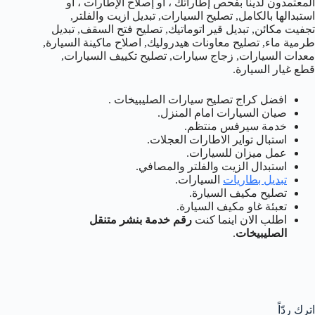
المعتمدون لدينا بفحص إطاراتك ، أو إصلاح الإطارات ، أو
استبدالها بالكامل, تصليح السيارات, تبديل ازيت والفلتر,
تجفيت مكائن, تبديل قير اتوماتيك, تصليح فتح السقف, تبديل
طرمية ماء, تصليح معاونات هيدروليك, اصلاح ماكينة السيارة,
معدات السيارات, زجاج سيارات, تصليح تكييف السيارات,
قطع غيار السيارة.
افضل كراج تصليح سيارات الصليبيخات .
صيان السيارات امام المنزل.
خدمة سيرفس منتظم.
استبال تواير الاطارات العجلات.
عمل ميزان للسيارات.
استبدال الزيت والفلتر والمصافي.
تبديل بطاريات
السيارات.
تصليح مكيف السيارة.
تعبئة غاو مكيف السيارة.
اطلب الان اينما كنت
رقم خدمة بنشر متنقل
الصليبيخات
.
اترك ردّاً