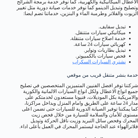
الاعطال الميكانيكية والكهربية، كما نوفر خدمة برمجة الشرائح
وتصليح وتبديل الدينمو كما نوفر خدمات صيانة دورية مثل تغيير
الزيوت والفلاتر وطرمبة الماء و البنزين، خدماتنا تضم ايضا:
تبديل سفايف.
ميكانيكي سيارات متتنقل.
خدمة اصلاح سيارات متنقلة.
كهربائي سيارات 24 ساعة.
تبديل بطاريات وتواير.
فحص سيارات بالكمبيوتر.
نشتري السيارات السكراب
خدمة بنشر متنقل قريب من موقعي
شركتنا توفر افضل الفنيين المتميزين المتخصصين في تصليح
جميع انواع الاعطال ولكل انواع السيارات الالمانية والكورية
والامريكية بكل الموديلات، فنيونا مستعدون لخدمتكم على
مدار 24 ساعة على الطريق وامام المنزل وبداخل مراكزنا،
كما يمكننا توفير الصيانة الدورية للسيارات حتى تضمن اعلى
مستوى للأمان والسلامة للسيارة من خلال فحص زيت
المحرك وفحص سائل التبريد وزيت ناقل الحركة وتبديل
فلاترالهواء عند الحاجة ليستمر المحرك في العمل بأعلى اداء.