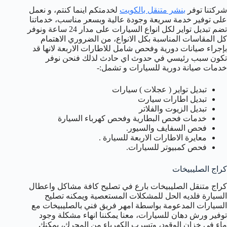
شركتنا توفر
بنشر متنقل بالكويت
لخدمتكم اينما كنتم، و نعمل
على توفير خدمة سريعة وجودة عالية وبسعر مناسب، خدماتنا
تضم تبديل تواير لكل انواع السيارات على مدار 24 ساعة ونوفر
كل المقاسات المناسبة بكل الانواع، من الضروري الاهتمام
بإجراء صيانات دورية وفحص شامل للاطارات الاربعة لانها قد
تكون سبب رئيسي في حدوث اي حادث لذلك فنحن نوفر
خدمات صيانة دورية للسيارات و تشمل:-
تبديل تواير ( عجلات ) سيارات
تبديل اطارات سيارت
تبديل الزيوت والفلاتر
خدمات فحص البطارية وفحص كهرباء السيارة
فحص السفايف والسيور.
معايرة الاطارات الاربعة للسيارة .
فحص كمبيوتر للسيارات.
كراج الصليبيخات
كراج متنقل الصليبيخات بارع في تصليح كافة مشاكل واعطال
السيارة فلديه الحل للمشكلات المستعصية ويمكنه تصليح
السيارات المدعومة بواسطة امهر فريق فني بالصليبيخات مع
توفير ورش دهان للسيارات، معنا يمكننا انهاء مشكلة وجود
ماء في خزان الوقود، وتسرب الكهرباء من المحرك، يمكنك