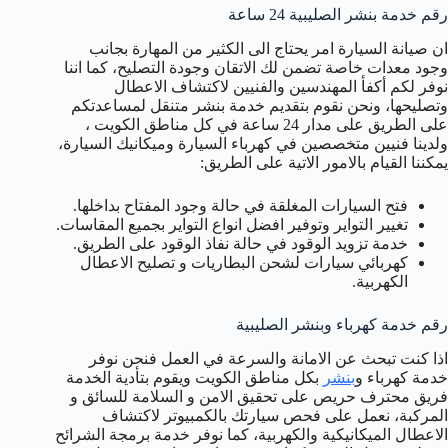
رقم خدمة بنشر الصليبية 24 ساعة
ان صيانة السيارة امر يحتاج الى الكثير من المهارة بجانب
وجود معدات خاصة تضمن لك الاتقان وجودة التصليح، كما اننا
نوفر لكم أكفأ المهندسين والفنيين لاكتشاف الاعطال
وتصليحها، ونحن نقوم بتقديم خدمة بنشر متنقل لمساعدتكم
على الطريق على مدار 24 ساعة في كل مناطق الكويت ،
ولدينا فنيين متخصصين في كهرباء السيارة وميكانيك السيارة،
يمكننا القيام بالامور الاتية على الطريق:
فتح السيارات المغلقة في حالة وجود المفتاح بداخلها.
تغيير التواير وتوفير افضل انواع التواير بجميع المقاسات.
خدمة تزويد الوقود في حالة نفاذ الوقود على الطريق.
كهربائي سيارات لشحن البطاريات و تصليح الاعطال
الكهربية.
رقم خدمة كهرباء وبنشر الصليبية
اذا كنت تبحث عن الامانة والسرعة في العمل فنحن نوفر
خدمة كهرباء و
بنشر
بكل مناطق الكويت ويقوم بتأدية الخدمة
فريق محترف حريص على تحقيق الامن و السلامة للسائق و
المركبة، نعمل على فحص سيارتك بالكمبيوتر لاكتشاف
الاعطال الميكانيكية والكهربية، كما نوفر خدمة برمجة الشرائح