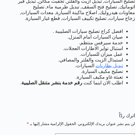
تصليح السيارات, تبديل ازيت والفلتر, تجفيت مكائن, تبديل قير
اتوماتيك, تصليح فتح السقف, تبديل طرمية ماء, تصليح
معاونات هيدروليك, اصلاح ماكينة السيارة, معدات السيارات,
زجاج سيارات, تصليح تكييف السيارات, قطع غيار السيارة.
افضل كراج تصليح سيارات الصليبية .
صيان السيارات امام المنزل.
خدمة سيرفس منتظم.
استبال تواير الاطارات العجلات.
عمل ميزان للسيارات.
استبدال الزيت والفلتر والمصافي.
تبديل بطاريات
السيارات.
تصليح مكيف السيارة.
تعبئة غاو مكيف السيارة.
اطلب الان اينما كنت
رقم خدمة بنشر متنقل الصليبية
.
اترك ردّاً
لن يتم نشر عنوان بريدك الإلكتروني.
الحقول الإلزامية مشار إليها بـ
*