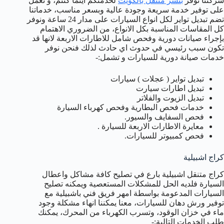
شركتنا توفر
بنشر متنقل بالكويت
لخدمتكم اينما كنتم، و نعمل
على توفير خدمة سريعة وجودة عالية وبسعر مناسب، خدماتنا
تضم تبديل تواير لكل انواع السيارات على مدار 24 ساعة ونوفر
كل المقاسات المناسبة بكل الانواع، من الضروري الاهتمام
بإجراء صيانات دورية وفحص شامل للاطارات الاربعة لانها قد
تكون سبب رئيسي في حدوث اي حادث لذلك فنحن نوفر
خدمات صيانة دورية للسيارات و تشمل:-
تبديل تواير ( عجلات ) سيارات
تبديل اطارات سيارت
تبديل الزيوت والفلاتر
خدمات فحص البطارية وفحص كهرباء السيارة
فحص السفايف والسيور.
معايرة الاطارات الاربعة للسيارة .
فحص كمبيوتر للسيارات.
كراج اشبيلية
كراج متنقل اشبيلية بارع في تصليح كافة مشاكل واعطال
السيارة فلديه الحل للمشكلات المستعصية ويمكنه تصليح
السيارات المدعومة بواسطة امهر فريق فني باشبيلية مع
توفير ورش دهان للسيارات، معنا يمكننا انهاء مشكلة وجود
ماء في خزان الوقود، وتسرب الكهرباء من المحرك، يمكنك
طلب الخدمات التالية:-