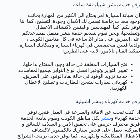
رقم خدمة بنشر اشبيلية 24 ساعة
ان صيانة السيارة امر يحتاج الى الكثير من المهارة بجانب
وجود معدات خاصة تضمن لك الاتقان وجودة التصليح، كما اننا
نوفر لكم أكفأ المهندسين والفنيين لاكتشاف الاعطال
وتصليحها، ونحن نقوم بتقديم خدمة بنشر متنقل لمساعدتكم
على الطريق على مدار 24 ساعة في كل مناطق الكويت ،
ولدينا فنيين متخصصين في كهرباء السيارة وميكانيك السيارة،
يمكننا القيام بالامور الاتية على الطريق:
فتح السيارات المغلقة في حالة وجود المفتاح بداخلها.
تغيير التواير وتوفير افضل انواع التواير بجميع المقاسات.
خدمة تزويد الوقود في حالة نفاذ الوقود على الطريق.
كهربائي سيارات لشحن البطاريات و تصليح الاعطال
الكهربية.
رقم خدمة كهرباء وبنشر اشبيلية
اذا كنت تبحث عن الامانة والسرعة في العمل فنحن نوفر
خدمة كهرباء و
بنشر
بكل مناطق الكويت ويقوم بتأدية الخدمة
فريق محترف حريص على تحقيق الامن و السلامة للسائق و
المركبة، نعمل على فحص سيارتك بالكمبيوتر لاكتشاف
الاعطال الميكانيكية والكهربية، كما نوفر خدمة برمجة الشرائح