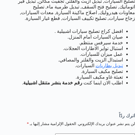
تصليح السيارات, تبديل ازيت والفلتر, تجفيت مكائن, تبديل قير
اتوماتيك, تصليح فتح السقف, تبديل طرمية ماء, تصليح
معاونات هيدروليك, اصلاح ماكينة السيارة, معدات السيارات,
زجاج سيارات, تصليح تكييف السيارات, قطع غيار السيارة.
افضل كراج تصليح سيارات اشبيلية .
صيان السيارات امام المنزل.
خدمة سيرفس منتظم.
استبال تواير الاطارات العجلات.
عمل ميزان للسيارات.
استبدال الزيت والفلتر والمصافي.
تبديل بطاريات
السيارات.
تصليح مكيف السيارة.
تعبئة غاو مكيف السيارة.
اطلب الان اينما كنت
رقم خدمة بنشر متنقل اشبيلية
.
اترك ردّاً
لن يتم نشر عنوان بريدك الإلكتروني.
الحقول الإلزامية مشار إليها بـ
*