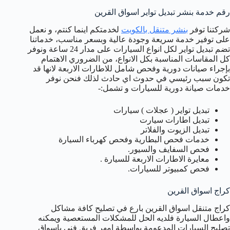
رقم خدمة بنشر تبديل تواير اسواق القرين
شركتنا توفر
بنشر متنقل بالكويت
لخدمتكم اينما كنتم، و نعمل
على توفير خدمة سريعة وجودة عالية وبسعر مناسب، خدماتنا
تضم تبديل تواير لكل انواع السيارات على مدار 24 ساعة ونوفر
كل المقاسات المناسبة بكل الانواع، من الضروري الاهتمام
بإجراء صيانات دورية وفحص شامل للاطارات الاربعة لانها قد
تكون سبب رئيسي في حدوث اي حادث لذلك فنحن نوفر
خدمات صيانة دورية للسيارات و تشمل:-
تبديل تواير ( عجلات ) سيارات
تبديل اطارات سيارت
تبديل الزيوت والفلاتر
خدمات فحص البطارية وفحص كهرباء السيارة
فحص السفايف والسيور.
معايرة الاطارات الاربعة للسيارة .
فحص كمبيوتر للسيارات.
كراج اسواق القرين
كراج متنقل اسواق القرين بارع في تصليح كافة مشاكل
واعطال السيارة فلديه الحل للمشكلات المستعصية ويمكنه
تصليح السيارات المدعومة بواسطة امهر فريق فني باسواق