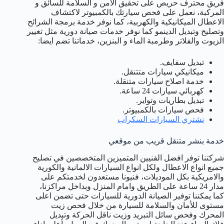
فريق محترف حريص على تحقيق الامن و السلامة للسائق و
المركبة، نعمل على فحص سيارتك بالكمبيوتر لاكتشاف
الاعطال الميكانيكية والكهربية، كما نوفر خدمة برمجة الشرائح
وتصليح وتبديل الدينمو كما نوفر خدمات صيانة دورية مثل تغيير
الزيوت والفلاتر وطرمبة الماء و البنزين، خدماتنا تضم ايضا:
تبديل سفايف.
ميكانيكي سيارات متتنقل.
خدمة اصلاح سيارات متنقلة.
كهربائي سيارات 24 ساعة.
تبديل بطاريات وتواير.
فحص سيارات بالكمبيوتر.
نشتري السيارات السكراب
خدمة بنشر متنقل قريب من موقعي
شركتنا توفر افضل الفنيين المتميزين المتخصصين في تصليح
جميع انواع الاعطال ولكل انواع السيارات الالمانية والكورية
والامريكية بكل الموديلات، فنيونا مستعدون لخدمتكم على
مدار 24 ساعة على الطريق وامام المنزل وبداخل مراكزنا،
كما يمكننا توفير الصيانة الدورية للسيارات حتى تضمن اعلى
مستوى للأمان والسلامة للسيارة من خلال فحص زيت
المحرك وفحص سائل التبريد وزيت ناقل الحركة وتبديل