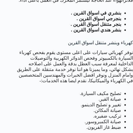
فلاترالهواء عند الحاجة ليستمر المحرك في العمل بأعلى اداء.
بنشري في اسواق القرين .
بنجرجي اسواق القرين .
بنجر متنقل اسواق القرين .
بنشر هندي اسواق القرين .
كهرباء وبنشر متنقل اسواق القرين
نوفر كهربائي سيارات على اعلى مستوى يقوم بفحص كهرباء
السيارة بالكمبيوتر وفحص الدوائر الكهربية والتوصيلات
الداخلية لمعرفة سبب العطل بدقة والعمل على اصلاحه
بشكل نهائي، وما يميزنا هو اننا نوفر خدمة متنقلة على الطريق
وامام المنزل ونوفر افضل الخبرات والمهندسين المتخصصين
في الكهرباء والميكانيكا، نقدم ايضا هذه الخدمات:-
تصليح مكيف السيارة.
صيانة القير.
تغيير و تصليح الدينمو.
صيانة المكائن.
تركيب ضفيره.
صيانة الكمبروسور.
ضبط غاز الفريون.