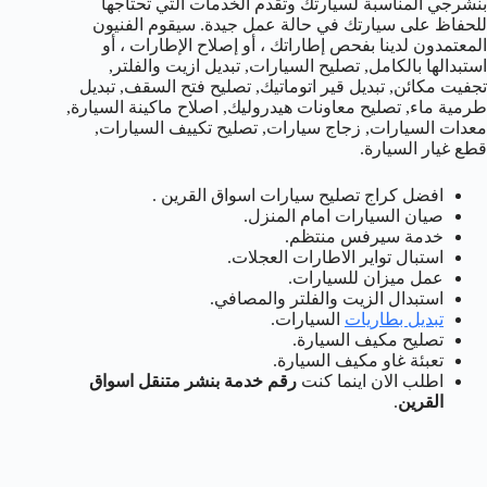
بنشرجي المناسبة لسيارتك وتقدم الخدمات التي تحتاجها
للحفاظ على سيارتك في حالة عمل جيدة. سيقوم الفنيون
المعتمدون لدينا بفحص إطاراتك ، أو إصلاح الإطارات ، أو
استبدالها بالكامل, تصليح السيارات, تبديل ازيت والفلتر,
تجفيت مكائن, تبديل قير اتوماتيك, تصليح فتح السقف, تبديل
طرمية ماء, تصليح معاونات هيدروليك, اصلاح ماكينة السيارة,
معدات السيارات, زجاج سيارات, تصليح تكييف السيارات,
قطع غيار السيارة.
افضل كراج تصليح سيارات اسواق القرين .
صيان السيارات امام المنزل.
خدمة سيرفس منتظم.
استبال تواير الاطارات العجلات.
عمل ميزان للسيارات.
استبدال الزيت والفلتر والمصافي.
تبديل بطاريات
السيارات.
تصليح مكيف السيارة.
تعبئة غاو مكيف السيارة.
اطلب الان اينما كنت
رقم خدمة بنشر متنقل اسواق
القرين
.