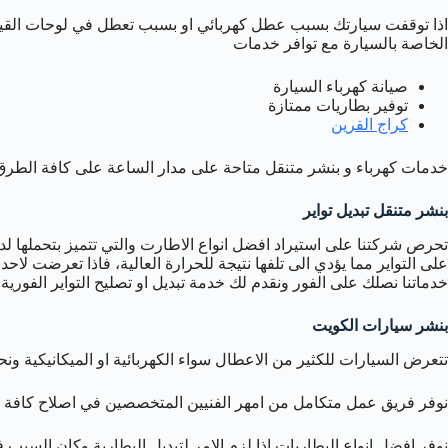
اذا توقفت سيارتك بسبب عطل كهربائي او بسبب تعطل في لوحات القيادة 
الخاصة بالسيارة مع توافر خدمات
صيانة كهرباء السيارة
توفير بطاريات ممتازة
كراج القرين
خدمات كهرباء و بنشر متنقل متاحة على مدار الساعة على كافة الطرق
بنشر متنقل تبديل تواير
تحرص شركتنا على استيراد افضل انواع الاطارت والتي تتميز بتحملها ل
على التواير مما يؤدي الى تلفها نتيجة للحرارة العالية، فاذا تعرضت لاح
خدماتنا نصلك على الفور ونقدم لك خدمة تبديل او تصليح التواير الفوري
بنشر سيارات الكويت
تتعرض السيارات للكثير من الاعطال سواء الكهربائية او الميكانيكية
نوفر فريق عمل متكامل من امهر الفنيين المتخصصين في اصلاح كافة اعط
نوفر افضل انواع البطاريات اذا لزم الامر لتبديل البطارية وكان السبب