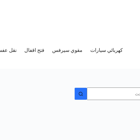
كهربائي سيارات
مقوي سيرفس
فتح اقفال
نقل عفش 