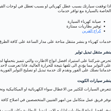
اذا توقفت سيارتك بسبب عطل كهربائي او بسبب تعطل في لوحات القيادة 
الخاصة بالسيارة مع توافر خدمات
صيانة كهرباء السيارة
توفير بطاريات ممتازة
كراج القرين
خدمات كهرباء و بنشر متنقل متاحة على مدار الساعة على كافة الطرق
بنشر متنقل تبديل تواير
تحرص شركتنا على استيراد افضل انواع الاطارت والتي تتميز بتحملها ل
على التواير مما يؤدي الى تلفها نتيجة للحرارة العالية، فاذا تعرضت لاح
خدماتنا نصلك على الفور ونقدم لك خدمة تبديل او تصليح التواير الفوري
بنشر سيارات الكويت
تتعرض السيارات للكثير من الاعطال سواء الكهربائية او الميكانيكية
نوفر فريق عمل متكامل من امهر الفنيين المتخصصين في اصلاح كافة اعط
نوفر افضل انواع البطاريات اذا لزم الامر لتبديل البطارية وكان السبب