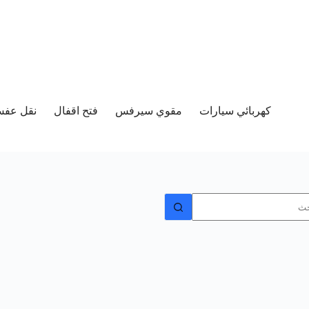
كهربائي سيارات
مقوي سيرفس
فتح اقفال
نقل عفش 