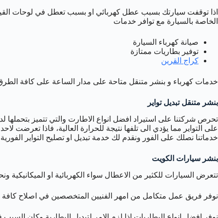
اذا توقفت سيارتك بسبب عطل كهربائي او بسبب تعطل في لوحات القيادة 
الخاصة بالسيارة مع توافر خدمات
صيانة كهرباء السيارة
توفير بطاريات ممتازة
كراج القرين
خدمات كهرباء و بنشر متنقل متاحة على مدار الساعة على كافة الطرق
بنشر متنقل تبديل تواير
تحرص شركتنا على استيراد افضل انواع الاطارت والتي تتميز بتحملها ل
على التواير مما يؤدي الى تلفها نتيجة للحرارة العالية، فاذا تعرضت لاح
خدماتنا نصلك على الفور ونقدم لك خدمة تبديل او تصليح التواير الفوري
بنشر سيارات الكويت
تتعرض السيارات للكثير من الاعطال سواء الكهربائية او الميكانيكية
نوفر فريق عمل متكامل من امهر الفنيين المتخصصين في اصلاح كافة اعط
نوفر افضل انواع البطاريات اذا لزم الامر لتبديل البطارية وكان السبب