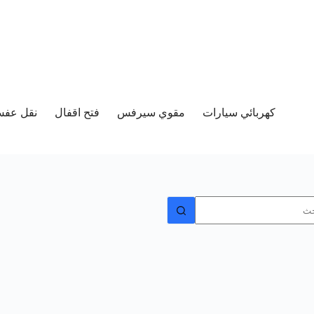
كهربائي سيارات
مقوي سيرفس
فتح اقفال
نقل عفش 