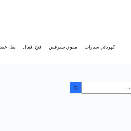
كهربائي سيارات
مقوي سيرفس
فتح اقفال
نقل عفش 