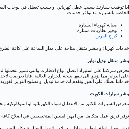
اذا توقفت سيارتك بسبب عطل كهربائي او بسبب تعطل في لوحات القيادة 
الخاصة بالسيارة مع توافر خدمات
صيانة كهرباء السيارة
توفير بطاريات ممتازة
كراج القرين
خدمات كهرباء و بنشر متنقل متاحة على مدار الساعة على كافة الطرق
بنشر متنقل تبديل تواير
تحرص شركتنا على استيراد افضل انواع الاطارت والتي تتميز بتحملها ل
على التواير مما يؤدي الى تلفها نتيجة للحرارة العالية، فاذا تعرضت لاح
خدماتنا نصلك على الفور ونقدم لك خدمة تبديل او تصليح التواير الفوري
بنشر سيارات الكويت
تتعرض السيارات للكثير من الاعطال سواء الكهربائية او الميكانيكية
نوفر فريق عمل متكامل من امهر الفنيين المتخصصين في اصلاح كافة اعط
نوفر افضل انواع البطاريات اذا لزم الامر لتبديل البطارية وكان السبب